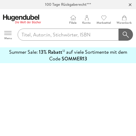
100 Tage Rückgaberecht***
Abholung in über 100 Filialen
Filiale
Konto
Merkzettel
Warenkorb
Hugendubel
Menu
Summer Sale:
13% Rabatt
auf viele Sortimente mit dem
12
mehr
Code
SOMMER13
erfahren