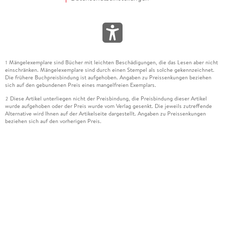
Mängelexemplare sind Bücher mit leichten Beschädigungen, die das Lesen aber nicht
1
einschränken. Mängelexemplare sind durch einen Stempel als solche gekennzeichnet.
Die frühere Buchpreisbindung ist aufgehoben. Angaben zu Preissenkungen beziehen
sich auf den gebundenen Preis eines mangelfreien Exemplars.
Diese Artikel unterliegen nicht der Preisbindung, die Preisbindung dieser Artikel
2
wurde aufgehoben oder der Preis wurde vom Verlag gesenkt. Die jeweils zutreffende
Alternative wird Ihnen auf der Artikelseite dargestellt. Angaben zu Preissenkungen
beziehen sich auf den vorherigen Preis.
Durch Öffnen der Leseprobe willigen Sie ein, dass Daten an den Anbieter der
3
Leseprobe übermittelt werden.
Der gebundene Preis dieses Artikels wird nach Ablauf des auf der Artikelseite
4
dargestellten Datums vom Verlag angehoben.
Der Preisvergleich bezieht sich auf die unverbindliche Preisempfehlung (UVP) des
5
Herstellers.
Der gebundene Preis dieses Artikels wurde vom Verlag gesenkt. Angaben zu
6
Preissenkungen beziehen sich auf den vorherigen Preis.
Die Preisbindung dieses Artikels wurde aufgehoben. Angaben zu Preissenkungen
7