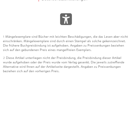
Mängelexemplare sind Bücher mit leichten Beschädigungen, die das Lesen aber nicht
1
einschränken. Mängelexemplare sind durch einen Stempel als solche gekennzeichnet.
Die frühere Buchpreisbindung ist aufgehoben. Angaben zu Preissenkungen beziehen
sich auf den gebundenen Preis eines mangelfreien Exemplars.
Diese Artikel unterliegen nicht der Preisbindung, die Preisbindung dieser Artikel
2
wurde aufgehoben oder der Preis wurde vom Verlag gesenkt. Die jeweils zutreffende
Alternative wird Ihnen auf der Artikelseite dargestellt. Angaben zu Preissenkungen
beziehen sich auf den vorherigen Preis.
Durch Öffnen der Leseprobe willigen Sie ein, dass Daten an den Anbieter der
3
Leseprobe übermittelt werden.
Der gebundene Preis dieses Artikels wird nach Ablauf des auf der Artikelseite
4
dargestellten Datums vom Verlag angehoben.
Der Preisvergleich bezieht sich auf die unverbindliche Preisempfehlung (UVP) des
5
Herstellers.
Der gebundene Preis dieses Artikels wurde vom Verlag gesenkt. Angaben zu
6
Preissenkungen beziehen sich auf den vorherigen Preis.
Die Preisbindung dieses Artikels wurde aufgehoben. Angaben zu Preissenkungen
7