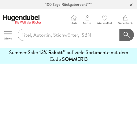
100 Tage Rückgaberecht***
Abholung in über 100 Filialen
Filiale
Konto
Merkzettel
Warenkorb
Hugendubel
Menu
Summer Sale:
13% Rabatt
auf viele Sortimente mit dem
12
mehr
Code
SOMMER13
erfahren