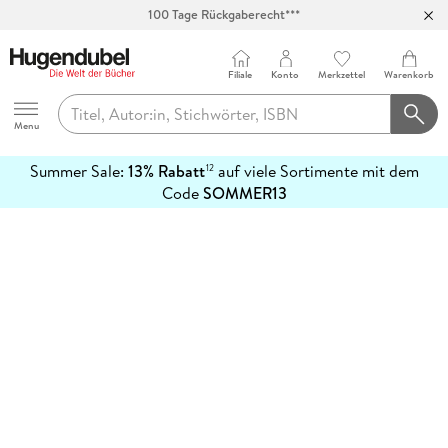
100 Tage Rückgaberecht***
Abholung in über 100 Filialen
Filiale
Konto
Merkzettel
Warenkorb
Hugendubel
Menu
Summer Sale:
13% Rabatt
auf viele Sortimente mit dem
12
mehr
Code
SOMMER13
erfahren