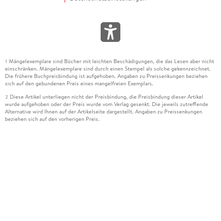
Mängelexemplare sind Bücher mit leichten Beschädigungen, die das Lesen aber nicht
1
einschränken. Mängelexemplare sind durch einen Stempel als solche gekennzeichnet.
Die frühere Buchpreisbindung ist aufgehoben. Angaben zu Preissenkungen beziehen
sich auf den gebundenen Preis eines mangelfreien Exemplars.
Diese Artikel unterliegen nicht der Preisbindung, die Preisbindung dieser Artikel
2
wurde aufgehoben oder der Preis wurde vom Verlag gesenkt. Die jeweils zutreffende
Alternative wird Ihnen auf der Artikelseite dargestellt. Angaben zu Preissenkungen
beziehen sich auf den vorherigen Preis.
Durch Öffnen der Leseprobe willigen Sie ein, dass Daten an den Anbieter der
3
Leseprobe übermittelt werden.
Der gebundene Preis dieses Artikels wird nach Ablauf des auf der Artikelseite
4
dargestellten Datums vom Verlag angehoben.
Der Preisvergleich bezieht sich auf die unverbindliche Preisempfehlung (UVP) des
5
Herstellers.
Der gebundene Preis dieses Artikels wurde vom Verlag gesenkt. Angaben zu
6
Preissenkungen beziehen sich auf den vorherigen Preis.
Die Preisbindung dieses Artikels wurde aufgehoben. Angaben zu Preissenkungen
7