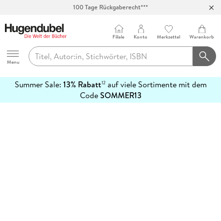
100 Tage Rückgaberecht***
Abholung in über 100 Filialen
Filiale
Konto
Merkzettel
Warenkorb
Hugendubel
Menu
Summer Sale:
13% Rabatt
auf viele Sortimente mit dem
12
mehr
Code
SOMMER13
erfahren