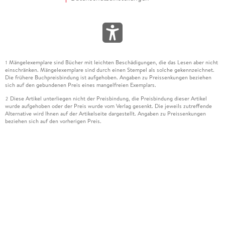
Mängelexemplare sind Bücher mit leichten Beschädigungen, die das Lesen aber nicht
1
einschränken. Mängelexemplare sind durch einen Stempel als solche gekennzeichnet.
Die frühere Buchpreisbindung ist aufgehoben. Angaben zu Preissenkungen beziehen
sich auf den gebundenen Preis eines mangelfreien Exemplars.
Diese Artikel unterliegen nicht der Preisbindung, die Preisbindung dieser Artikel
2
wurde aufgehoben oder der Preis wurde vom Verlag gesenkt. Die jeweils zutreffende
Alternative wird Ihnen auf der Artikelseite dargestellt. Angaben zu Preissenkungen
beziehen sich auf den vorherigen Preis.
Durch Öffnen der Leseprobe willigen Sie ein, dass Daten an den Anbieter der
3
Leseprobe übermittelt werden.
Der gebundene Preis dieses Artikels wird nach Ablauf des auf der Artikelseite
4
dargestellten Datums vom Verlag angehoben.
Der Preisvergleich bezieht sich auf die unverbindliche Preisempfehlung (UVP) des
5
Herstellers.
Der gebundene Preis dieses Artikels wurde vom Verlag gesenkt. Angaben zu
6
Preissenkungen beziehen sich auf den vorherigen Preis.
Die Preisbindung dieses Artikels wurde aufgehoben. Angaben zu Preissenkungen
7