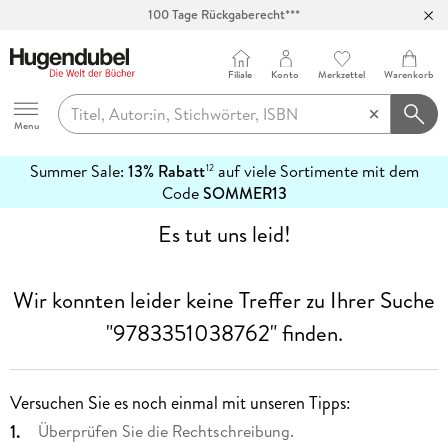
100 Tage Rückgaberecht***
Abholung in über 100 Filialen
Filiale
Konto
Merkzettel
Warenkorb
Hugendubel
Menu
Summer Sale:
13% Rabatt
auf viele Sortimente mit dem
12
mehr
Code
SOMMER13
erfahren
Es tut uns leid!
Wir konnten leider keine Treffer zu Ihrer Suche
"9783351038762"
finden.
Versuchen Sie es noch einmal mit unseren Tipps:
Überprüfen Sie die Rechtschreibung.