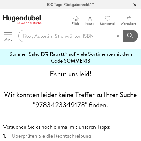
100 Tage Rückgaberecht***
Abholung in über 100 Filialen
Filiale
Konto
Merkzettel
Warenkorb
Hugendubel
Menu
Summer Sale:
13% Rabatt
auf viele Sortimente mit dem
12
mehr
Code
SOMMER13
erfahren
Es tut uns leid!
Wir konnten leider keine Treffer zu Ihrer Suche
"9783423349178"
finden.
Versuchen Sie es noch einmal mit unseren Tipps:
Überprüfen Sie die Rechtschreibung.