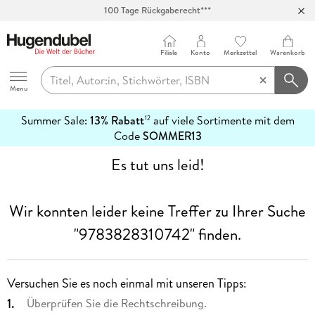
100 Tage Rückgaberecht***
Abholung in über 100 Filialen
Filiale
Konto
Merkzettel
Warenkorb
Hugendubel
Menu
Summer Sale:
13% Rabatt
auf viele Sortimente mit dem
12
mehr
Code
SOMMER13
erfahren
Es tut uns leid!
Wir konnten leider keine Treffer zu Ihrer Suche
"9783828310742"
finden.
Versuchen Sie es noch einmal mit unseren Tipps:
Überprüfen Sie die Rechtschreibung.