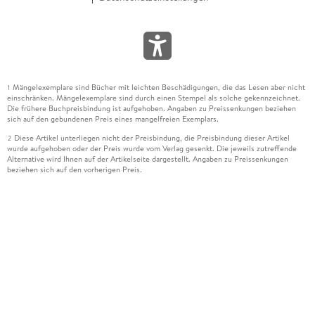
Mängelexemplare sind Bücher mit leichten Beschädigungen, die das Lesen aber nicht
1
einschränken. Mängelexemplare sind durch einen Stempel als solche gekennzeichnet.
Die frühere Buchpreisbindung ist aufgehoben. Angaben zu Preissenkungen beziehen
sich auf den gebundenen Preis eines mangelfreien Exemplars.
Diese Artikel unterliegen nicht der Preisbindung, die Preisbindung dieser Artikel
2
wurde aufgehoben oder der Preis wurde vom Verlag gesenkt. Die jeweils zutreffende
Alternative wird Ihnen auf der Artikelseite dargestellt. Angaben zu Preissenkungen
beziehen sich auf den vorherigen Preis.
Durch Öffnen der Leseprobe willigen Sie ein, dass Daten an den Anbieter der
3
Leseprobe übermittelt werden.
Der gebundene Preis dieses Artikels wird nach Ablauf des auf der Artikelseite
4
dargestellten Datums vom Verlag angehoben.
Der Preisvergleich bezieht sich auf die unverbindliche Preisempfehlung (UVP) des
5
Herstellers.
Der gebundene Preis dieses Artikels wurde vom Verlag gesenkt. Angaben zu
6
Preissenkungen beziehen sich auf den vorherigen Preis.
Die Preisbindung dieses Artikels wurde aufgehoben. Angaben zu Preissenkungen
7