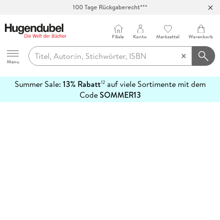
100 Tage Rückgaberecht***
Abholung in über 100 Filialen
Filiale
Konto
Merkzettel
Warenkorb
Hugendubel
Menu
Summer Sale:
13% Rabatt
auf viele Sortimente mit dem
12
mehr
Code
SOMMER13
erfahren