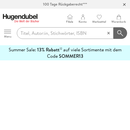
100 Tage Rückgaberecht***
Abholung in über 100 Filialen
Filiale
Konto
Merkzettel
Warenkorb
Hugendubel
Menu
Summer Sale:
13% Rabatt
auf viele Sortimente mit dem
12
mehr
Code
SOMMER13
erfahren