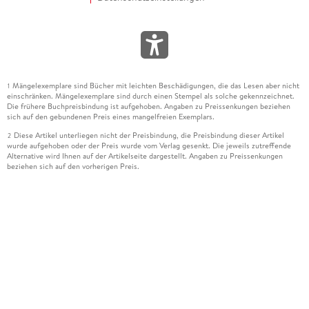
Mängelexemplare sind Bücher mit leichten Beschädigungen, die das Lesen aber nicht
1
einschränken. Mängelexemplare sind durch einen Stempel als solche gekennzeichnet.
Die frühere Buchpreisbindung ist aufgehoben. Angaben zu Preissenkungen beziehen
sich auf den gebundenen Preis eines mangelfreien Exemplars.
Diese Artikel unterliegen nicht der Preisbindung, die Preisbindung dieser Artikel
2
wurde aufgehoben oder der Preis wurde vom Verlag gesenkt. Die jeweils zutreffende
Alternative wird Ihnen auf der Artikelseite dargestellt. Angaben zu Preissenkungen
beziehen sich auf den vorherigen Preis.
Durch Öffnen der Leseprobe willigen Sie ein, dass Daten an den Anbieter der
3
Leseprobe übermittelt werden.
Der gebundene Preis dieses Artikels wird nach Ablauf des auf der Artikelseite
4
dargestellten Datums vom Verlag angehoben.
Der Preisvergleich bezieht sich auf die unverbindliche Preisempfehlung (UVP) des
5
Herstellers.
Der gebundene Preis dieses Artikels wurde vom Verlag gesenkt. Angaben zu
6
Preissenkungen beziehen sich auf den vorherigen Preis.
Die Preisbindung dieses Artikels wurde aufgehoben. Angaben zu Preissenkungen
7