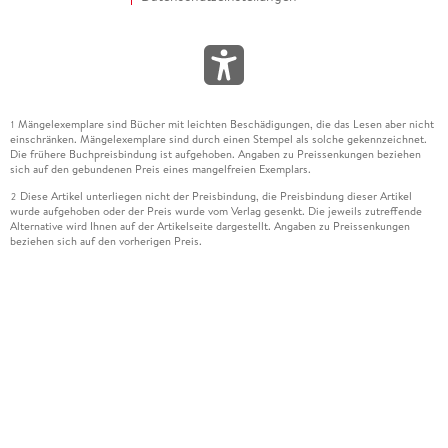
Mängelexemplare sind Bücher mit leichten Beschädigungen, die das Lesen aber nicht
1
einschränken. Mängelexemplare sind durch einen Stempel als solche gekennzeichnet.
Die frühere Buchpreisbindung ist aufgehoben. Angaben zu Preissenkungen beziehen
sich auf den gebundenen Preis eines mangelfreien Exemplars.
Diese Artikel unterliegen nicht der Preisbindung, die Preisbindung dieser Artikel
2
wurde aufgehoben oder der Preis wurde vom Verlag gesenkt. Die jeweils zutreffende
Alternative wird Ihnen auf der Artikelseite dargestellt. Angaben zu Preissenkungen
beziehen sich auf den vorherigen Preis.
Durch Öffnen der Leseprobe willigen Sie ein, dass Daten an den Anbieter der
3
Leseprobe übermittelt werden.
Der gebundene Preis dieses Artikels wird nach Ablauf des auf der Artikelseite
4
dargestellten Datums vom Verlag angehoben.
Der Preisvergleich bezieht sich auf die unverbindliche Preisempfehlung (UVP) des
5
Herstellers.
Der gebundene Preis dieses Artikels wurde vom Verlag gesenkt. Angaben zu
6
Preissenkungen beziehen sich auf den vorherigen Preis.
Die Preisbindung dieses Artikels wurde aufgehoben. Angaben zu Preissenkungen
7