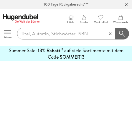
100 Tage Rückgaberecht***
Abholung in über 100 Filialen
Filiale
Konto
Merkzettel
Warenkorb
Hugendubel
Menu
Summer Sale:
13% Rabatt
auf viele Sortimente mit dem
12
mehr
Code
SOMMER13
erfahren