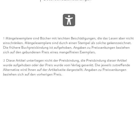
Mängelexemplare sind Bücher mit leichten Beschädigungen, die das Lesen aber nicht
1
einschränken. Mängelexemplare sind durch einen Stempel als solche gekennzeichnet.
Die frühere Buchpreisbindung ist aufgehoben. Angaben zu Preissenkungen beziehen
sich auf den gebundenen Preis eines mangelfreien Exemplars.
Diese Artikel unterliegen nicht der Preisbindung, die Preisbindung dieser Artikel
2
wurde aufgehoben oder der Preis wurde vom Verlag gesenkt. Die jeweils zutreffende
Alternative wird Ihnen auf der Artikelseite dargestellt. Angaben zu Preissenkungen
beziehen sich auf den vorherigen Preis.
Durch Öffnen der Leseprobe willigen Sie ein, dass Daten an den Anbieter der
3
Leseprobe übermittelt werden.
Der gebundene Preis dieses Artikels wird nach Ablauf des auf der Artikelseite
4
dargestellten Datums vom Verlag angehoben.
Der Preisvergleich bezieht sich auf die unverbindliche Preisempfehlung (UVP) des
5
Herstellers.
Der gebundene Preis dieses Artikels wurde vom Verlag gesenkt. Angaben zu
6
Preissenkungen beziehen sich auf den vorherigen Preis.
Die Preisbindung dieses Artikels wurde aufgehoben. Angaben zu Preissenkungen
7