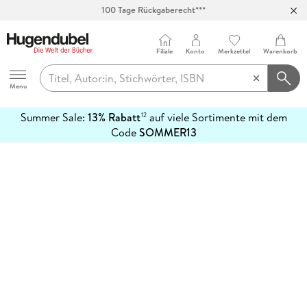
100 Tage Rückgaberecht***
Abholung in über 100 Filialen
Filiale
Konto
Merkzettel
Warenkorb
Hugendubel
Menu
Summer Sale:
13% Rabatt
auf viele Sortimente mit dem
12
mehr
Code
SOMMER13
erfahren