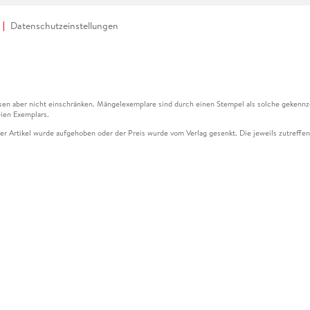
Datenschutzeinstellungen
en aber nicht einschränken. Mängelexemplare sind durch einen Stempel als solche gekennz
ien Exemplars.
ser Artikel wurde aufgehoben oder der Preis wurde vom Verlag gesenkt. Die jeweils zutreffend
ter der Leseprobe übermittelt werden.
kelseite dargestellten Datums vom Verlag angehoben.
g (UVP) des Herstellers.
n zu Preissenkungen beziehen sich auf den vorherigen Preis.
senkungen beziehen sich auf den letzten gebundenen Preis.
kelseite dargestellten Datums vom Verlag angehoben.
n den Gutschein ausschließlich online einlösen unter www.hugendubel.de. Keine Bestellung z
und eBooks) sowie für preisgebundene Kalender, tolino shine (4016621130466), tolino selec
cht möglich. Ein Weiterverkauf und der Handel des Gutscheincodes sind nicht gestattet.