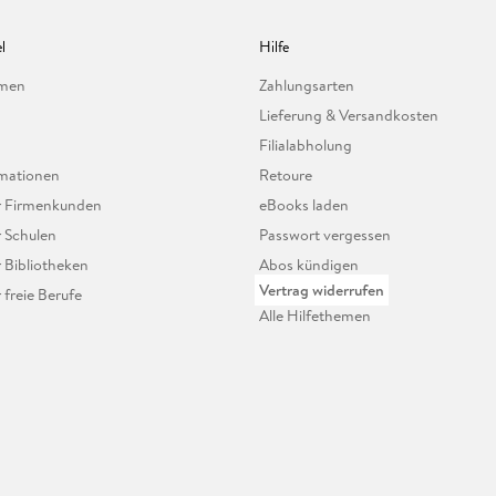
l
Hilfe
hmen
Zahlungsarten
Lieferung & Versandkosten
Filialabholung
mationen
Retoure
ür Firmenkunden
eBooks laden
r Schulen
Passwort vergessen
r Bibliotheken
Abos kündigen
Vertrag widerrufen
r freie Berufe
Alle Hilfethemen