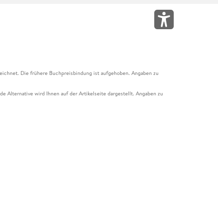
eichnet. Die frühere Buchpreisbindung ist aufgehoben. Angaben zu
e Alternative wird Ihnen auf der Artikelseite dargestellt. Angaben zu
ur Abholung mit Zahlung in der Filiale möglich. Der Gutschein ist nicht
t und das Hugendubel Hörbuch Abo. Der Gutschein ist nicht mit anderen