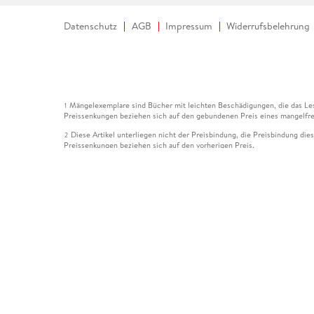
Datenschutz
AGB
Impressum
Widerrufsbelehrung
Mängelexemplare sind Bücher mit leichten Beschädigungen, die das Les
1
Preissenkungen beziehen sich auf den gebundenen Preis eines mangelfre
Diese Artikel unterliegen nicht der Preisbindung, die Preisbindung die
2
Preissenkungen beziehen sich auf den vorherigen Preis.
Durch Öffnen der Leseprobe willigen Sie ein, dass Daten an den Anbie
3
Der gebundene Preis dieses Artikels wird nach Ablauf des auf der Arti
4
Der Preisvergleich bezieht sich auf die unverbindliche Preisempfehlun
5
Der gebundene Preis dieses Artikels wurde vom Verlag gesenkt. Angabe
6
Die Preisbindung dieses Artikels wurde aufgehoben. Angaben zu Preis
7
Der gebundene Preis dieses Artikels wird nach Ablauf des auf der Arti
8
Ihr Gutschein SOMMER13 gilt bis einschließlich 10.08.2026. Sie könne
12
gültig für gesetzlich preisgebundene Artikel (deutschsprachige Bücher 
Gutscheinen und Geschenkkarten kombinierbar. Eine Barauszahlung ist ni