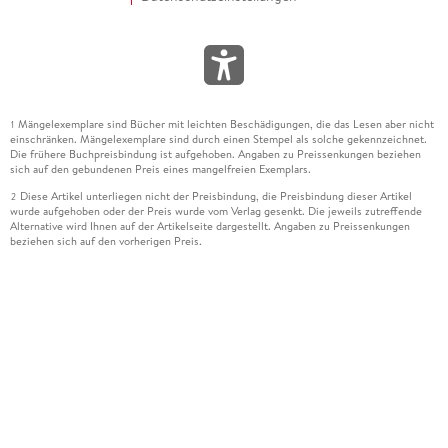
Mängelexemplare sind Bücher mit leichten Beschädigungen, die das Lesen aber nicht
1
einschränken. Mängelexemplare sind durch einen Stempel als solche gekennzeichnet.
Die frühere Buchpreisbindung ist aufgehoben. Angaben zu Preissenkungen beziehen
sich auf den gebundenen Preis eines mangelfreien Exemplars.
Diese Artikel unterliegen nicht der Preisbindung, die Preisbindung dieser Artikel
2
wurde aufgehoben oder der Preis wurde vom Verlag gesenkt. Die jeweils zutreffende
Alternative wird Ihnen auf der Artikelseite dargestellt. Angaben zu Preissenkungen
beziehen sich auf den vorherigen Preis.
Durch Öffnen der Leseprobe willigen Sie ein, dass Daten an den Anbieter der
3
Leseprobe übermittelt werden.
Der gebundene Preis dieses Artikels wird nach Ablauf des auf der Artikelseite
4
dargestellten Datums vom Verlag angehoben.
Der Preisvergleich bezieht sich auf die unverbindliche Preisempfehlung (UVP) des
5
Herstellers.
Der gebundene Preis dieses Artikels wurde vom Verlag gesenkt. Angaben zu
6
Preissenkungen beziehen sich auf den vorherigen Preis.
Die Preisbindung dieses Artikels wurde aufgehoben. Angaben zu Preissenkungen
7