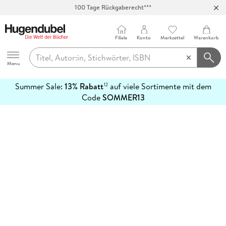
100 Tage Rückgaberecht***
Abholung in über 100 Filialen
Filiale
Konto
Merkzettel
Warenkorb
Hugendubel
Menu
Summer Sale:
13% Rabatt
auf viele Sortimente mit dem
12
mehr
Code
SOMMER13
erfahren