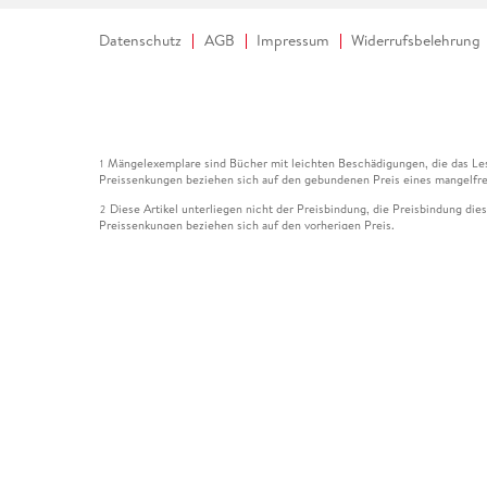
Datenschutz
AGB
Impressum
Widerrufsbelehrung
Mängelexemplare sind Bücher mit leichten Beschädigungen, die das Les
1
Preissenkungen beziehen sich auf den gebundenen Preis eines mangelfre
Diese Artikel unterliegen nicht der Preisbindung, die Preisbindung die
2
Preissenkungen beziehen sich auf den vorherigen Preis.
Durch Öffnen der Leseprobe willigen Sie ein, dass Daten an den Anbie
3
Der gebundene Preis dieses Artikels wird nach Ablauf des auf der Arti
4
Der Preisvergleich bezieht sich auf die unverbindliche Preisempfehlun
5
Der gebundene Preis dieses Artikels wurde vom Verlag gesenkt. Angabe
6
Die Preisbindung dieses Artikels wurde aufgehoben. Angaben zu Preis
7
Der gebundene Preis dieses Artikels wird nach Ablauf des auf der Arti
8
Ihr Gutschein SOMMER13 gilt bis einschließlich 10.08.2026. Sie könne
12
gültig für gesetzlich preisgebundene Artikel (deutschsprachige Bücher 
Gutscheinen und Geschenkkarten kombinierbar. Eine Barauszahlung ist ni