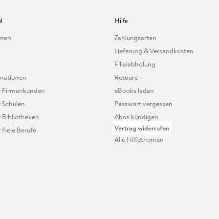
l
Hilfe
hmen
Zahlungsarten
Lieferung & Versandkosten
Filialabholung
mationen
Retoure
ür Firmenkunden
eBooks laden
r Schulen
Passwort vergessen
r Bibliotheken
Abos kündigen
Vertrag widerrufen
r freie Berufe
Alle Hilfethemen