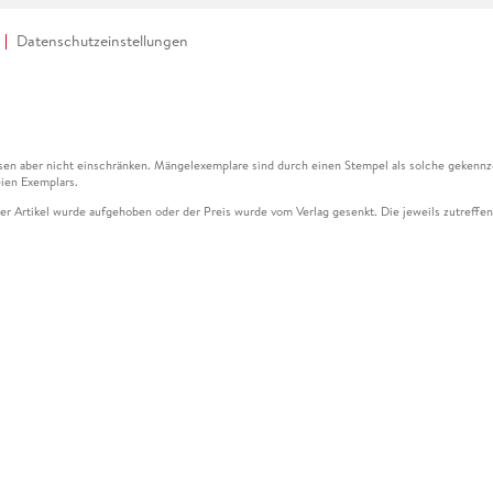
Datenschutzeinstellungen
en aber nicht einschränken. Mängelexemplare sind durch einen Stempel als solche gekennz
ien Exemplars.
ser Artikel wurde aufgehoben oder der Preis wurde vom Verlag gesenkt. Die jeweils zutreffend
ter der Leseprobe übermittelt werden.
kelseite dargestellten Datums vom Verlag angehoben.
g (UVP) des Herstellers.
n zu Preissenkungen beziehen sich auf den vorherigen Preis.
senkungen beziehen sich auf den letzten gebundenen Preis.
kelseite dargestellten Datums vom Verlag angehoben.
n den Gutschein ausschließlich online einlösen unter www.hugendubel.de. Keine Bestellung z
und eBooks) sowie für preisgebundene Kalender, tolino shine (4016621130466), tolino selec
cht möglich. Ein Weiterverkauf und der Handel des Gutscheincodes sind nicht gestattet.