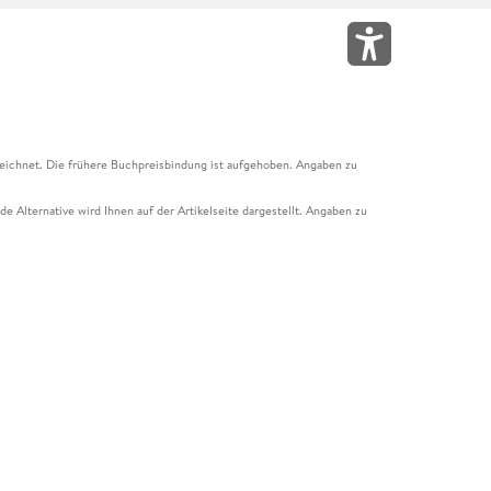
eichnet. Die frühere Buchpreisbindung ist aufgehoben. Angaben zu
e Alternative wird Ihnen auf der Artikelseite dargestellt. Angaben zu
ur Abholung mit Zahlung in der Filiale möglich. Der Gutschein ist nicht
t und das Hugendubel Hörbuch Abo. Der Gutschein ist nicht mit anderen