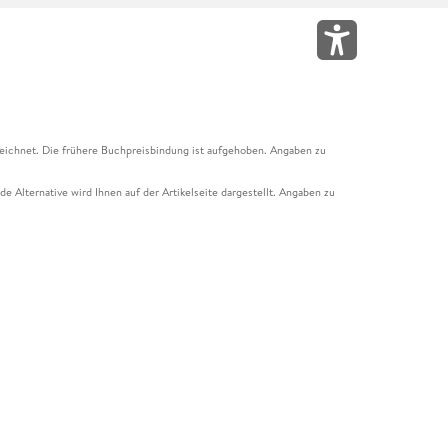
eichnet. Die frühere Buchpreisbindung ist aufgehoben. Angaben zu
e Alternative wird Ihnen auf der Artikelseite dargestellt. Angaben zu
ur Abholung mit Zahlung in der Filiale möglich. Der Gutschein ist nicht
t und das Hugendubel Hörbuch Abo. Der Gutschein ist nicht mit anderen