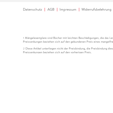
Datenschutz
AGB
Impressum
Widerrufsbelehrung
Mängelexemplare sind Bücher mit leichten Beschädigungen, die das Les
1
Preissenkungen beziehen sich auf den gebundenen Preis eines mangelfre
Diese Artikel unterliegen nicht der Preisbindung, die Preisbindung die
2
Preissenkungen beziehen sich auf den vorherigen Preis.
Durch Öffnen der Leseprobe willigen Sie ein, dass Daten an den Anbie
3
Der gebundene Preis dieses Artikels wird nach Ablauf des auf der Arti
4
Der Preisvergleich bezieht sich auf die unverbindliche Preisempfehlun
5
Der gebundene Preis dieses Artikels wurde vom Verlag gesenkt. Angabe
6
Die Preisbindung dieses Artikels wurde aufgehoben. Angaben zu Preis
7
Der gebundene Preis dieses Artikels wird nach Ablauf des auf der Arti
8
Ihr Gutschein SOMMER13 gilt bis einschließlich 10.08.2026. Sie könne
12
gültig für gesetzlich preisgebundene Artikel (deutschsprachige Bücher 
Gutscheinen und Geschenkkarten kombinierbar. Eine Barauszahlung ist ni