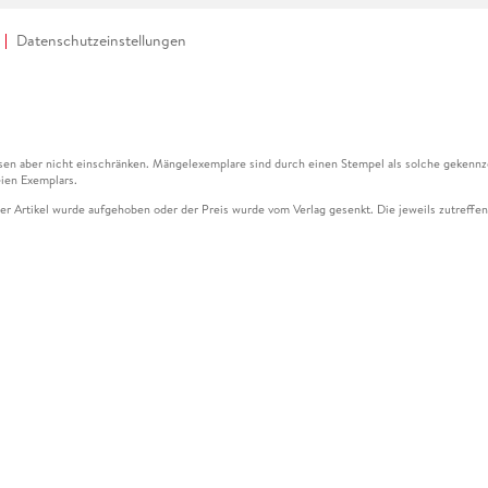
Datenschutzeinstellungen
en aber nicht einschränken. Mängelexemplare sind durch einen Stempel als solche gekennz
ien Exemplars.
ser Artikel wurde aufgehoben oder der Preis wurde vom Verlag gesenkt. Die jeweils zutreffend
ter der Leseprobe übermittelt werden.
kelseite dargestellten Datums vom Verlag angehoben.
g (UVP) des Herstellers.
n zu Preissenkungen beziehen sich auf den vorherigen Preis.
senkungen beziehen sich auf den letzten gebundenen Preis.
kelseite dargestellten Datums vom Verlag angehoben.
n den Gutschein ausschließlich online einlösen unter www.hugendubel.de. Keine Bestellung z
und eBooks) sowie für preisgebundene Kalender, tolino shine (4016621130466), tolino selec
cht möglich. Ein Weiterverkauf und der Handel des Gutscheincodes sind nicht gestattet.