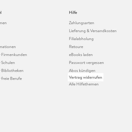
l
Hilfe
hmen
Zahlungsarten
Lieferung & Versandkosten
Filialabholung
mationen
Retoure
ür Firmenkunden
eBooks laden
r Schulen
Passwort vergessen
r Bibliotheken
Abos kündigen
Vertrag widerrufen
r freie Berufe
Alle Hilfethemen