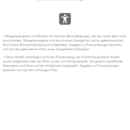
Mängelexemplare sind Bücher mit leichten Beschädigungen, die das Lesen aber nicht
1
einschränken. Mängelexemplare sind durch einen Stempel als solche gekennzeichnet.
Die frühere Buchpreisbindung ist aufgehoben. Angaben zu Preissenkungen beziehen
sich auf den gebundenen Preis eines mangelfreien Exemplars.
Diese Artikel unterliegen nicht der Preisbindung, die Preisbindung dieser Artikel
2
wurde aufgehoben oder der Preis wurde vom Verlag gesenkt. Die jeweils zutreffende
Alternative wird Ihnen auf der Artikelseite dargestellt. Angaben zu Preissenkungen
beziehen sich auf den vorherigen Preis.
Durch Öffnen der Leseprobe willigen Sie ein, dass Daten an den Anbieter der
3
Leseprobe übermittelt werden.
Der gebundene Preis dieses Artikels wird nach Ablauf des auf der Artikelseite
4
dargestellten Datums vom Verlag angehoben.
Der Preisvergleich bezieht sich auf die unverbindliche Preisempfehlung (UVP) des
5
Herstellers.
Der gebundene Preis dieses Artikels wurde vom Verlag gesenkt. Angaben zu
6
Preissenkungen beziehen sich auf den vorherigen Preis.
Die Preisbindung dieses Artikels wurde aufgehoben. Angaben zu Preissenkungen
7