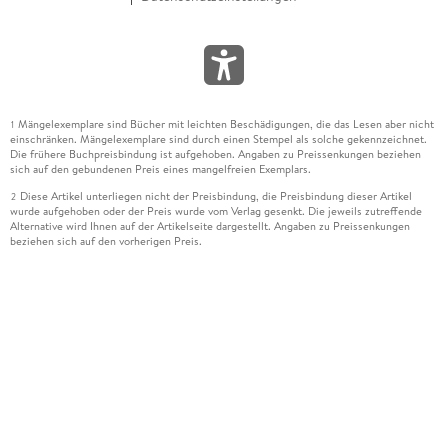
Mängelexemplare sind Bücher mit leichten Beschädigungen, die das Lesen aber nicht
1
einschränken. Mängelexemplare sind durch einen Stempel als solche gekennzeichnet.
Die frühere Buchpreisbindung ist aufgehoben. Angaben zu Preissenkungen beziehen
sich auf den gebundenen Preis eines mangelfreien Exemplars.
Diese Artikel unterliegen nicht der Preisbindung, die Preisbindung dieser Artikel
2
wurde aufgehoben oder der Preis wurde vom Verlag gesenkt. Die jeweils zutreffende
Alternative wird Ihnen auf der Artikelseite dargestellt. Angaben zu Preissenkungen
beziehen sich auf den vorherigen Preis.
Durch Öffnen der Leseprobe willigen Sie ein, dass Daten an den Anbieter der
3
Leseprobe übermittelt werden.
Der gebundene Preis dieses Artikels wird nach Ablauf des auf der Artikelseite
4
dargestellten Datums vom Verlag angehoben.
Der Preisvergleich bezieht sich auf die unverbindliche Preisempfehlung (UVP) des
5
Herstellers.
Der gebundene Preis dieses Artikels wurde vom Verlag gesenkt. Angaben zu
6
Preissenkungen beziehen sich auf den vorherigen Preis.
Die Preisbindung dieses Artikels wurde aufgehoben. Angaben zu Preissenkungen
7