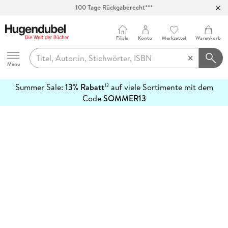
100 Tage Rückgaberecht***
Abholung in über 100 Filialen
Filiale
Konto
Merkzettel
Warenkorb
Hugendubel
Menu
Summer Sale:
13% Rabatt
auf viele Sortimente mit dem
12
mehr
Code
SOMMER13
erfahren