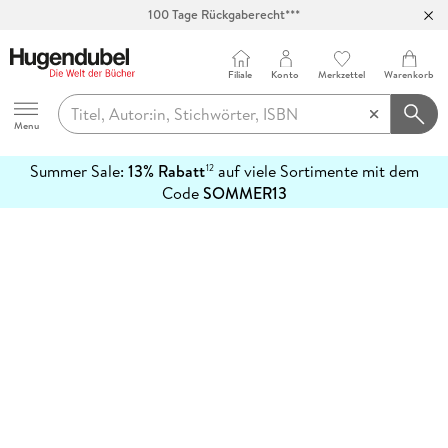
100 Tage Rückgaberecht***
Abholung in über 100 Filialen
Filiale
Konto
Merkzettel
Warenkorb
Hugendubel
Menu
Summer Sale:
13% Rabatt
auf viele Sortimente mit dem
12
mehr
Code
SOMMER13
erfahren