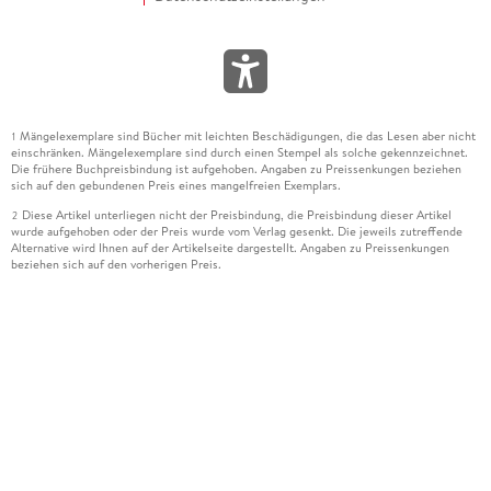
Mängelexemplare sind Bücher mit leichten Beschädigungen, die das Lesen aber nicht
1
einschränken. Mängelexemplare sind durch einen Stempel als solche gekennzeichnet.
Die frühere Buchpreisbindung ist aufgehoben. Angaben zu Preissenkungen beziehen
sich auf den gebundenen Preis eines mangelfreien Exemplars.
Diese Artikel unterliegen nicht der Preisbindung, die Preisbindung dieser Artikel
2
wurde aufgehoben oder der Preis wurde vom Verlag gesenkt. Die jeweils zutreffende
Alternative wird Ihnen auf der Artikelseite dargestellt. Angaben zu Preissenkungen
beziehen sich auf den vorherigen Preis.
Durch Öffnen der Leseprobe willigen Sie ein, dass Daten an den Anbieter der
3
Leseprobe übermittelt werden.
Der gebundene Preis dieses Artikels wird nach Ablauf des auf der Artikelseite
4
dargestellten Datums vom Verlag angehoben.
Der Preisvergleich bezieht sich auf die unverbindliche Preisempfehlung (UVP) des
5
Herstellers.
Der gebundene Preis dieses Artikels wurde vom Verlag gesenkt. Angaben zu
6
Preissenkungen beziehen sich auf den vorherigen Preis.
Die Preisbindung dieses Artikels wurde aufgehoben. Angaben zu Preissenkungen
7