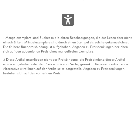
Mängelexemplare sind Bücher mit leichten Beschädigungen, die das Lesen aber nicht
1
einschränken. Mängelexemplare sind durch einen Stempel als solche gekennzeichnet.
Die frühere Buchpreisbindung ist aufgehoben. Angaben zu Preissenkungen beziehen
sich auf den gebundenen Preis eines mangelfreien Exemplars.
Diese Artikel unterliegen nicht der Preisbindung, die Preisbindung dieser Artikel
2
wurde aufgehoben oder der Preis wurde vom Verlag gesenkt. Die jeweils zutreffende
Alternative wird Ihnen auf der Artikelseite dargestellt. Angaben zu Preissenkungen
beziehen sich auf den vorherigen Preis.
Durch Öffnen der Leseprobe willigen Sie ein, dass Daten an den Anbieter der
3
Leseprobe übermittelt werden.
Der gebundene Preis dieses Artikels wird nach Ablauf des auf der Artikelseite
4
dargestellten Datums vom Verlag angehoben.
Der Preisvergleich bezieht sich auf die unverbindliche Preisempfehlung (UVP) des
5
Herstellers.
Der gebundene Preis dieses Artikels wurde vom Verlag gesenkt. Angaben zu
6
Preissenkungen beziehen sich auf den vorherigen Preis.
Die Preisbindung dieses Artikels wurde aufgehoben. Angaben zu Preissenkungen
7