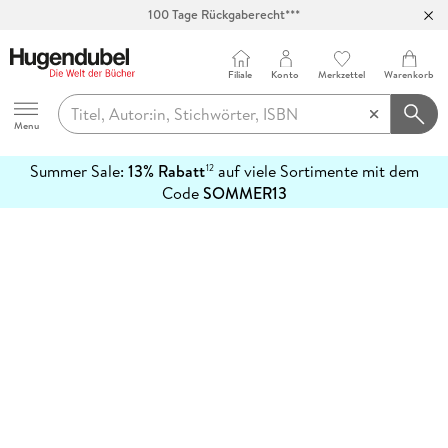
100 Tage Rückgaberecht***
Abholung in über 100 Filialen
Filiale
Konto
Merkzettel
Warenkorb
Hugendubel
Menu
Summer Sale:
13% Rabatt
auf viele Sortimente mit dem
12
mehr
Code
SOMMER13
erfahren