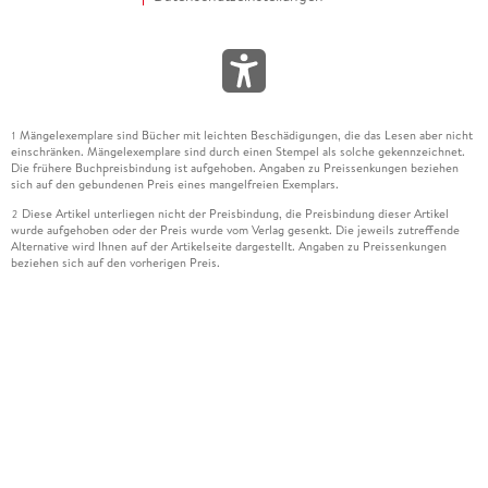
Mängelexemplare sind Bücher mit leichten Beschädigungen, die das Lesen aber nicht
1
einschränken. Mängelexemplare sind durch einen Stempel als solche gekennzeichnet.
Die frühere Buchpreisbindung ist aufgehoben. Angaben zu Preissenkungen beziehen
sich auf den gebundenen Preis eines mangelfreien Exemplars.
Diese Artikel unterliegen nicht der Preisbindung, die Preisbindung dieser Artikel
2
wurde aufgehoben oder der Preis wurde vom Verlag gesenkt. Die jeweils zutreffende
Alternative wird Ihnen auf der Artikelseite dargestellt. Angaben zu Preissenkungen
beziehen sich auf den vorherigen Preis.
Durch Öffnen der Leseprobe willigen Sie ein, dass Daten an den Anbieter der
3
Leseprobe übermittelt werden.
Der gebundene Preis dieses Artikels wird nach Ablauf des auf der Artikelseite
4
dargestellten Datums vom Verlag angehoben.
Der Preisvergleich bezieht sich auf die unverbindliche Preisempfehlung (UVP) des
5
Herstellers.
Der gebundene Preis dieses Artikels wurde vom Verlag gesenkt. Angaben zu
6
Preissenkungen beziehen sich auf den vorherigen Preis.
Die Preisbindung dieses Artikels wurde aufgehoben. Angaben zu Preissenkungen
7