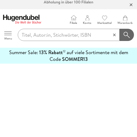
Filiale
Konto
Merkzettel
Warenkorb
Hugendubel
Menu
Summer Sale:
13% Rabatt
auf viele Sortimente mit dem
12
mehr
Code
SOMMER13
erfahren