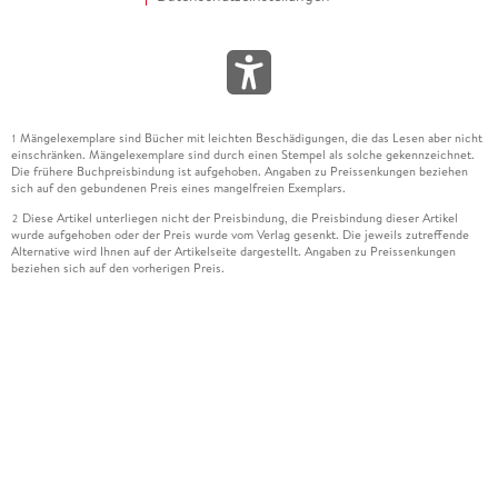
Mängelexemplare sind Bücher mit leichten Beschädigungen, die das Lesen aber nicht
1
einschränken. Mängelexemplare sind durch einen Stempel als solche gekennzeichnet.
Die frühere Buchpreisbindung ist aufgehoben. Angaben zu Preissenkungen beziehen
sich auf den gebundenen Preis eines mangelfreien Exemplars.
Diese Artikel unterliegen nicht der Preisbindung, die Preisbindung dieser Artikel
2
wurde aufgehoben oder der Preis wurde vom Verlag gesenkt. Die jeweils zutreffende
Alternative wird Ihnen auf der Artikelseite dargestellt. Angaben zu Preissenkungen
beziehen sich auf den vorherigen Preis.
Durch Öffnen der Leseprobe willigen Sie ein, dass Daten an den Anbieter der
3
Leseprobe übermittelt werden.
Der gebundene Preis dieses Artikels wird nach Ablauf des auf der Artikelseite
4
dargestellten Datums vom Verlag angehoben.
Der Preisvergleich bezieht sich auf die unverbindliche Preisempfehlung (UVP) des
5
Herstellers.
Der gebundene Preis dieses Artikels wurde vom Verlag gesenkt. Angaben zu
6
Preissenkungen beziehen sich auf den vorherigen Preis.
Die Preisbindung dieses Artikels wurde aufgehoben. Angaben zu Preissenkungen
7