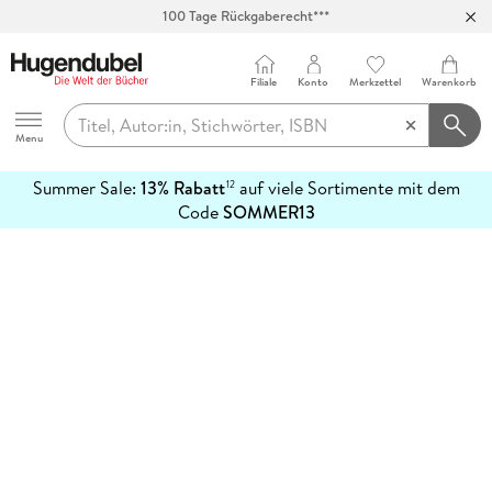
100 Tage Rückgaberecht***
Abholung in über 100 Filialen
Filiale
Konto
Merkzettel
Warenkorb
Hugendubel
Menu
Summer Sale:
13% Rabatt
auf viele Sortimente mit dem
12
mehr
Code
SOMMER13
erfahren