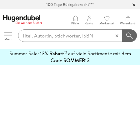
100 Tage Rückgaberecht***
Abholung in über 100 Filialen
Filiale
Konto
Merkzettel
Warenkorb
Hugendubel
Menu
Summer Sale:
13% Rabatt
auf viele Sortimente mit dem
12
mehr
Code
SOMMER13
erfahren