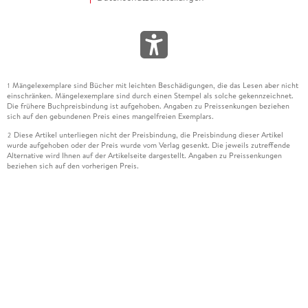
Mängelexemplare sind Bücher mit leichten Beschädigungen, die das Lesen aber nicht
1
einschränken. Mängelexemplare sind durch einen Stempel als solche gekennzeichnet.
Die frühere Buchpreisbindung ist aufgehoben. Angaben zu Preissenkungen beziehen
sich auf den gebundenen Preis eines mangelfreien Exemplars.
Diese Artikel unterliegen nicht der Preisbindung, die Preisbindung dieser Artikel
2
wurde aufgehoben oder der Preis wurde vom Verlag gesenkt. Die jeweils zutreffende
Alternative wird Ihnen auf der Artikelseite dargestellt. Angaben zu Preissenkungen
beziehen sich auf den vorherigen Preis.
Durch Öffnen der Leseprobe willigen Sie ein, dass Daten an den Anbieter der
3
Leseprobe übermittelt werden.
Der gebundene Preis dieses Artikels wird nach Ablauf des auf der Artikelseite
4
dargestellten Datums vom Verlag angehoben.
Der Preisvergleich bezieht sich auf die unverbindliche Preisempfehlung (UVP) des
5
Herstellers.
Der gebundene Preis dieses Artikels wurde vom Verlag gesenkt. Angaben zu
6
Preissenkungen beziehen sich auf den vorherigen Preis.
Die Preisbindung dieses Artikels wurde aufgehoben. Angaben zu Preissenkungen
7