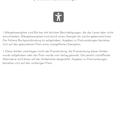
Mängelexemplare sind Bücher mit leichten Beschädigungen, die das Lesen aber nicht
1
einschränken. Mängelexemplare sind durch einen Stempel als solche gekennzeichnet.
Die frühere Buchpreisbindung ist aufgehoben. Angaben zu Preissenkungen beziehen
sich auf den gebundenen Preis eines mangelfreien Exemplars.
Diese Artikel unterliegen nicht der Preisbindung, die Preisbindung dieser Artikel
2
wurde aufgehoben oder der Preis wurde vom Verlag gesenkt. Die jeweils zutreffende
Alternative wird Ihnen auf der Artikelseite dargestellt. Angaben zu Preissenkungen
beziehen sich auf den vorherigen Preis.
Durch Öffnen der Leseprobe willigen Sie ein, dass Daten an den Anbieter der
3
Leseprobe übermittelt werden.
Der gebundene Preis dieses Artikels wird nach Ablauf des auf der Artikelseite
4
dargestellten Datums vom Verlag angehoben.
Der Preisvergleich bezieht sich auf die unverbindliche Preisempfehlung (UVP) des
5
Herstellers.
Der gebundene Preis dieses Artikels wurde vom Verlag gesenkt. Angaben zu
6
Preissenkungen beziehen sich auf den vorherigen Preis.
Die Preisbindung dieses Artikels wurde aufgehoben. Angaben zu Preissenkungen
7