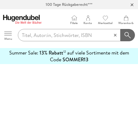
100 Tage Rückgaberecht***
Abholung in über 100 Filialen
Filiale
Konto
Merkzettel
Warenkorb
Hugendubel
Menu
Summer Sale:
13% Rabatt
auf viele Sortimente mit dem
12
mehr
Code
SOMMER13
erfahren