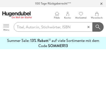
100 Tage Rückgaberecht***
Abholung in über 100 Filialen
Filiale
Konto
Merkzettel
Warenkorb
Hugendubel
Menu
Summer Sale:
13% Rabatt
auf viele Sortimente mit dem
12
mehr
Code
SOMMER13
erfahren