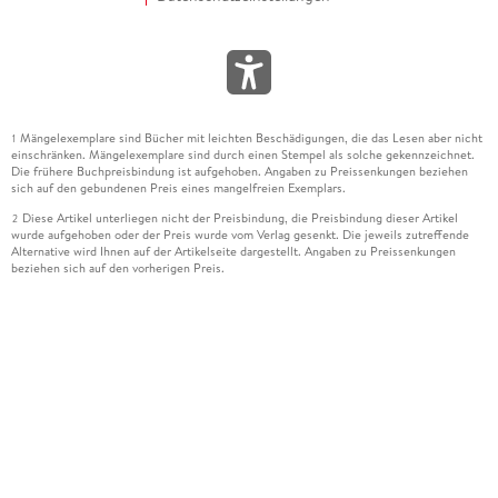
Mängelexemplare sind Bücher mit leichten Beschädigungen, die das Lesen aber nicht
1
einschränken. Mängelexemplare sind durch einen Stempel als solche gekennzeichnet.
Die frühere Buchpreisbindung ist aufgehoben. Angaben zu Preissenkungen beziehen
sich auf den gebundenen Preis eines mangelfreien Exemplars.
Diese Artikel unterliegen nicht der Preisbindung, die Preisbindung dieser Artikel
2
wurde aufgehoben oder der Preis wurde vom Verlag gesenkt. Die jeweils zutreffende
Alternative wird Ihnen auf der Artikelseite dargestellt. Angaben zu Preissenkungen
beziehen sich auf den vorherigen Preis.
Durch Öffnen der Leseprobe willigen Sie ein, dass Daten an den Anbieter der
3
Leseprobe übermittelt werden.
Der gebundene Preis dieses Artikels wird nach Ablauf des auf der Artikelseite
4
dargestellten Datums vom Verlag angehoben.
Der Preisvergleich bezieht sich auf die unverbindliche Preisempfehlung (UVP) des
5
Herstellers.
Der gebundene Preis dieses Artikels wurde vom Verlag gesenkt. Angaben zu
6
Preissenkungen beziehen sich auf den vorherigen Preis.
Die Preisbindung dieses Artikels wurde aufgehoben. Angaben zu Preissenkungen
7