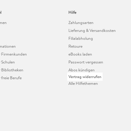
l
Hilfe
hmen
Zahlungsarten
Lieferung & Versandkosten
Filialabholung
mationen
Retoure
ür Firmenkunden
eBooks laden
r Schulen
Passwort vergessen
r Bibliotheken
Abos kündigen
Vertrag widerrufen
r freie Berufe
Alle Hilfethemen