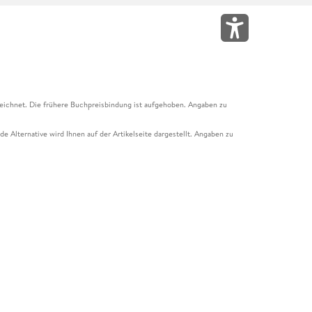
eichnet. Die frühere Buchpreisbindung ist aufgehoben. Angaben zu
e Alternative wird Ihnen auf der Artikelseite dargestellt. Angaben zu
ur Abholung mit Zahlung in der Filiale möglich. Der Gutschein ist nicht
t und das Hugendubel Hörbuch Abo. Der Gutschein ist nicht mit anderen