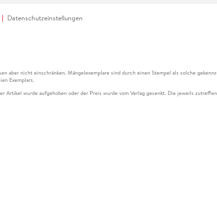
Datenschutzeinstellungen
en aber nicht einschränken. Mängelexemplare sind durch einen Stempel als solche gekennz
ien Exemplars.
ser Artikel wurde aufgehoben oder der Preis wurde vom Verlag gesenkt. Die jeweils zutreffend
ter der Leseprobe übermittelt werden.
kelseite dargestellten Datums vom Verlag angehoben.
g (UVP) des Herstellers.
n zu Preissenkungen beziehen sich auf den vorherigen Preis.
senkungen beziehen sich auf den letzten gebundenen Preis.
kelseite dargestellten Datums vom Verlag angehoben.
n den Gutschein ausschließlich online einlösen unter www.hugendubel.de. Keine Bestellung z
und eBooks) sowie für preisgebundene Kalender, tolino shine (4016621130466), tolino selec
cht möglich. Ein Weiterverkauf und der Handel des Gutscheincodes sind nicht gestattet.