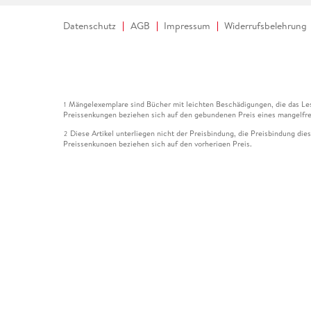
Datenschutz
AGB
Impressum
Widerrufsbelehrung
Mängelexemplare sind Bücher mit leichten Beschädigungen, die das Les
1
Preissenkungen beziehen sich auf den gebundenen Preis eines mangelfre
Diese Artikel unterliegen nicht der Preisbindung, die Preisbindung die
2
Preissenkungen beziehen sich auf den vorherigen Preis.
Durch Öffnen der Leseprobe willigen Sie ein, dass Daten an den Anbie
3
Der gebundene Preis dieses Artikels wird nach Ablauf des auf der Arti
4
Der Preisvergleich bezieht sich auf die unverbindliche Preisempfehlun
5
Der gebundene Preis dieses Artikels wurde vom Verlag gesenkt. Angabe
6
Die Preisbindung dieses Artikels wurde aufgehoben. Angaben zu Preis
7
Der gebundene Preis dieses Artikels wird nach Ablauf des auf der Arti
8
Ihr Gutschein SOMMER13 gilt bis einschließlich 10.08.2026. Sie könne
12
gültig für gesetzlich preisgebundene Artikel (deutschsprachige Bücher 
Gutscheinen und Geschenkkarten kombinierbar. Eine Barauszahlung ist ni