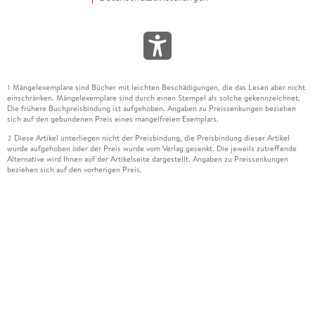
Mängelexemplare sind Bücher mit leichten Beschädigungen, die das Lesen aber nicht
1
einschränken. Mängelexemplare sind durch einen Stempel als solche gekennzeichnet.
Die frühere Buchpreisbindung ist aufgehoben. Angaben zu Preissenkungen beziehen
sich auf den gebundenen Preis eines mangelfreien Exemplars.
Diese Artikel unterliegen nicht der Preisbindung, die Preisbindung dieser Artikel
2
wurde aufgehoben oder der Preis wurde vom Verlag gesenkt. Die jeweils zutreffende
Alternative wird Ihnen auf der Artikelseite dargestellt. Angaben zu Preissenkungen
beziehen sich auf den vorherigen Preis.
Durch Öffnen der Leseprobe willigen Sie ein, dass Daten an den Anbieter der
3
Leseprobe übermittelt werden.
Der gebundene Preis dieses Artikels wird nach Ablauf des auf der Artikelseite
4
dargestellten Datums vom Verlag angehoben.
Der Preisvergleich bezieht sich auf die unverbindliche Preisempfehlung (UVP) des
5
Herstellers.
Der gebundene Preis dieses Artikels wurde vom Verlag gesenkt. Angaben zu
6
Preissenkungen beziehen sich auf den vorherigen Preis.
Die Preisbindung dieses Artikels wurde aufgehoben. Angaben zu Preissenkungen
7