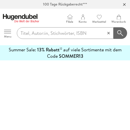
100 Tage Rückgaberecht***
Abholung in über 100 Filialen
Filiale
Konto
Merkzettel
Warenkorb
Hugendubel
Menu
Summer Sale:
13% Rabatt
auf viele Sortimente mit dem
12
mehr
Code
SOMMER13
erfahren