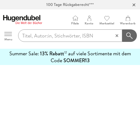
100 Tage Rückgaberecht***
Abholung in über 100 Filialen
Filiale
Konto
Merkzettel
Warenkorb
Hugendubel
Menu
Summer Sale:
13% Rabatt
auf viele Sortimente mit dem
12
mehr
Code
SOMMER13
erfahren