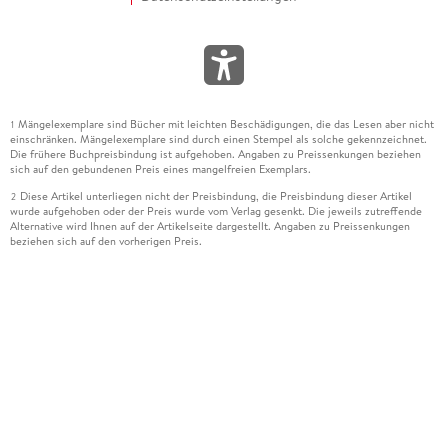
Mängelexemplare sind Bücher mit leichten Beschädigungen, die das Lesen aber nicht
1
einschränken. Mängelexemplare sind durch einen Stempel als solche gekennzeichnet.
Die frühere Buchpreisbindung ist aufgehoben. Angaben zu Preissenkungen beziehen
sich auf den gebundenen Preis eines mangelfreien Exemplars.
Diese Artikel unterliegen nicht der Preisbindung, die Preisbindung dieser Artikel
2
wurde aufgehoben oder der Preis wurde vom Verlag gesenkt. Die jeweils zutreffende
Alternative wird Ihnen auf der Artikelseite dargestellt. Angaben zu Preissenkungen
beziehen sich auf den vorherigen Preis.
Durch Öffnen der Leseprobe willigen Sie ein, dass Daten an den Anbieter der
3
Leseprobe übermittelt werden.
Der gebundene Preis dieses Artikels wird nach Ablauf des auf der Artikelseite
4
dargestellten Datums vom Verlag angehoben.
Der Preisvergleich bezieht sich auf die unverbindliche Preisempfehlung (UVP) des
5
Herstellers.
Der gebundene Preis dieses Artikels wurde vom Verlag gesenkt. Angaben zu
6
Preissenkungen beziehen sich auf den vorherigen Preis.
Die Preisbindung dieses Artikels wurde aufgehoben. Angaben zu Preissenkungen
7