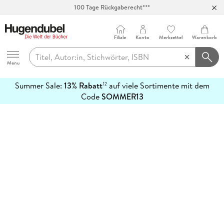
100 Tage Rückgaberecht***
Abholung in über 100 Filialen
Filiale
Konto
Merkzettel
Warenkorb
Hugendubel
Menu
Summer Sale:
13% Rabatt
auf viele Sortimente mit dem
12
mehr
Code
SOMMER13
erfahren