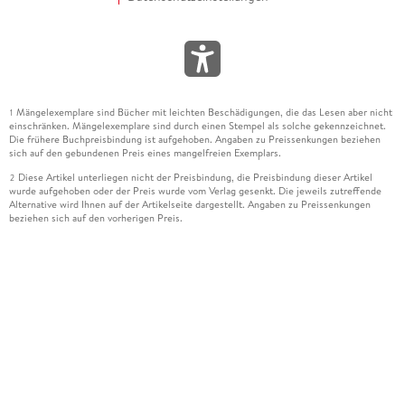
Mängelexemplare sind Bücher mit leichten Beschädigungen, die das Lesen aber nicht
1
einschränken. Mängelexemplare sind durch einen Stempel als solche gekennzeichnet.
Die frühere Buchpreisbindung ist aufgehoben. Angaben zu Preissenkungen beziehen
sich auf den gebundenen Preis eines mangelfreien Exemplars.
Diese Artikel unterliegen nicht der Preisbindung, die Preisbindung dieser Artikel
2
wurde aufgehoben oder der Preis wurde vom Verlag gesenkt. Die jeweils zutreffende
Alternative wird Ihnen auf der Artikelseite dargestellt. Angaben zu Preissenkungen
beziehen sich auf den vorherigen Preis.
Durch Öffnen der Leseprobe willigen Sie ein, dass Daten an den Anbieter der
3
Leseprobe übermittelt werden.
Der gebundene Preis dieses Artikels wird nach Ablauf des auf der Artikelseite
4
dargestellten Datums vom Verlag angehoben.
Der Preisvergleich bezieht sich auf die unverbindliche Preisempfehlung (UVP) des
5
Herstellers.
Der gebundene Preis dieses Artikels wurde vom Verlag gesenkt. Angaben zu
6
Preissenkungen beziehen sich auf den vorherigen Preis.
Die Preisbindung dieses Artikels wurde aufgehoben. Angaben zu Preissenkungen
7