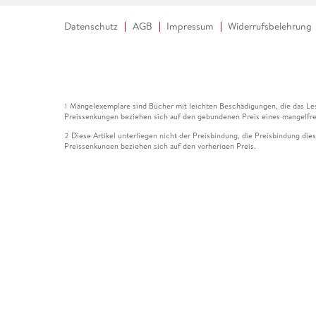
Datenschutz
AGB
Impressum
Widerrufsbelehrung
Mängelexemplare sind Bücher mit leichten Beschädigungen, die das Les
1
Preissenkungen beziehen sich auf den gebundenen Preis eines mangelfre
Diese Artikel unterliegen nicht der Preisbindung, die Preisbindung die
2
Preissenkungen beziehen sich auf den vorherigen Preis.
Durch Öffnen der Leseprobe willigen Sie ein, dass Daten an den Anbie
3
Der gebundene Preis dieses Artikels wird nach Ablauf des auf der Arti
4
Der Preisvergleich bezieht sich auf die unverbindliche Preisempfehlun
5
Der gebundene Preis dieses Artikels wurde vom Verlag gesenkt. Angabe
6
Die Preisbindung dieses Artikels wurde aufgehoben. Angaben zu Preis
7
Der gebundene Preis dieses Artikels wird nach Ablauf des auf der Arti
8
Ihr Gutschein SOMMER13 gilt bis einschließlich 10.08.2026. Sie könne
12
gültig für gesetzlich preisgebundene Artikel (deutschsprachige Bücher 
Gutscheinen und Geschenkkarten kombinierbar. Eine Barauszahlung ist ni