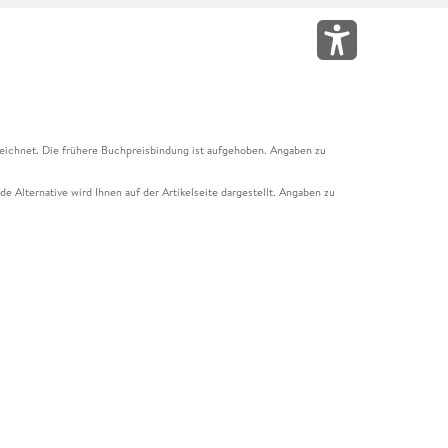
eichnet. Die frühere Buchpreisbindung ist aufgehoben. Angaben zu
e Alternative wird Ihnen auf der Artikelseite dargestellt. Angaben zu
ur Abholung mit Zahlung in der Filiale möglich. Der Gutschein ist nicht
t und das Hugendubel Hörbuch Abo. Der Gutschein ist nicht mit anderen