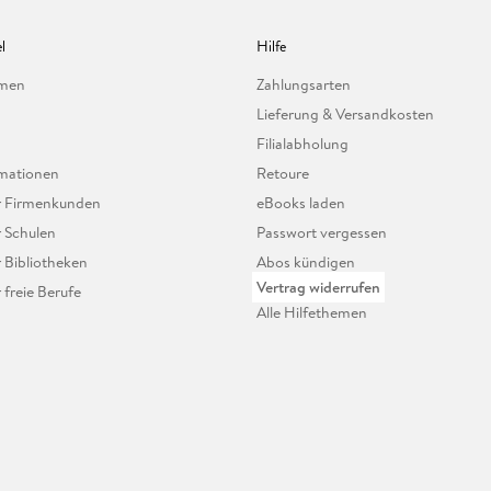
l
Hilfe
hmen
Zahlungsarten
Lieferung & Versandkosten
Filialabholung
mationen
Retoure
ür Firmenkunden
eBooks laden
r Schulen
Passwort vergessen
r Bibliotheken
Abos kündigen
Vertrag widerrufen
r freie Berufe
Alle Hilfethemen