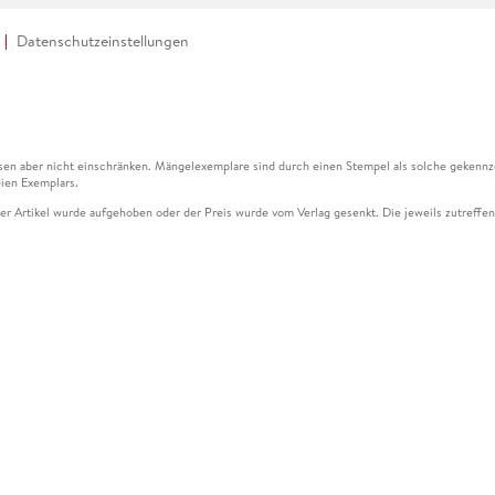
Datenschutzeinstellungen
en aber nicht einschränken. Mängelexemplare sind durch einen Stempel als solche gekennz
ien Exemplars.
ser Artikel wurde aufgehoben oder der Preis wurde vom Verlag gesenkt. Die jeweils zutreffend
ter der Leseprobe übermittelt werden.
kelseite dargestellten Datums vom Verlag angehoben.
g (UVP) des Herstellers.
n zu Preissenkungen beziehen sich auf den vorherigen Preis.
senkungen beziehen sich auf den letzten gebundenen Preis.
kelseite dargestellten Datums vom Verlag angehoben.
n den Gutschein ausschließlich online einlösen unter www.hugendubel.de. Keine Bestellung z
und eBooks) sowie für preisgebundene Kalender, tolino shine (4016621130466), tolino selec
cht möglich. Ein Weiterverkauf und der Handel des Gutscheincodes sind nicht gestattet.