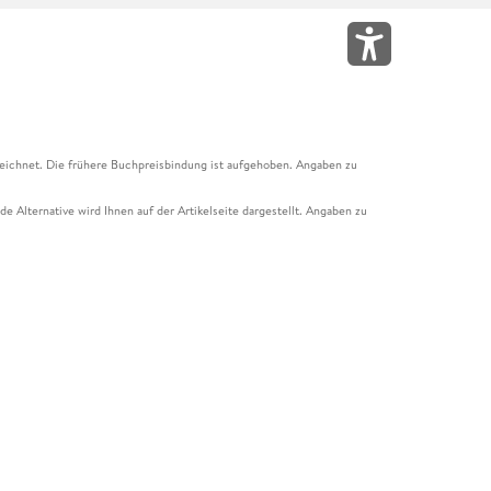
eichnet. Die frühere Buchpreisbindung ist aufgehoben. Angaben zu
e Alternative wird Ihnen auf der Artikelseite dargestellt. Angaben zu
ur Abholung mit Zahlung in der Filiale möglich. Der Gutschein ist nicht
t und das Hugendubel Hörbuch Abo. Der Gutschein ist nicht mit anderen