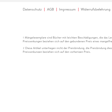
Datenschutz
AGB
Impressum
Widerrufsbelehrung
Mängelexemplare sind Bücher mit leichten Beschädigungen, die das Les
1
Preissenkungen beziehen sich auf den gebundenen Preis eines mangelfre
Diese Artikel unterliegen nicht der Preisbindung, die Preisbindung die
2
Preissenkungen beziehen sich auf den vorherigen Preis.
Durch Öffnen der Leseprobe willigen Sie ein, dass Daten an den Anbie
3
Der gebundene Preis dieses Artikels wird nach Ablauf des auf der Arti
4
Der Preisvergleich bezieht sich auf die unverbindliche Preisempfehlun
5
Der gebundene Preis dieses Artikels wurde vom Verlag gesenkt. Angabe
6
Die Preisbindung dieses Artikels wurde aufgehoben. Angaben zu Preis
7
Der gebundene Preis dieses Artikels wird nach Ablauf des auf der Arti
8
Ihr Gutschein SOMMER13 gilt bis einschließlich 10.08.2026. Sie könne
12
gültig für gesetzlich preisgebundene Artikel (deutschsprachige Bücher 
Gutscheinen und Geschenkkarten kombinierbar. Eine Barauszahlung ist ni