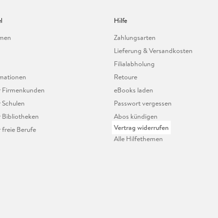
l
Hilfe
hmen
Zahlungsarten
Lieferung & Versandkosten
Filialabholung
mationen
Retoure
ür Firmenkunden
eBooks laden
r Schulen
Passwort vergessen
r Bibliotheken
Abos kündigen
Vertrag widerrufen
r freie Berufe
Alle Hilfethemen