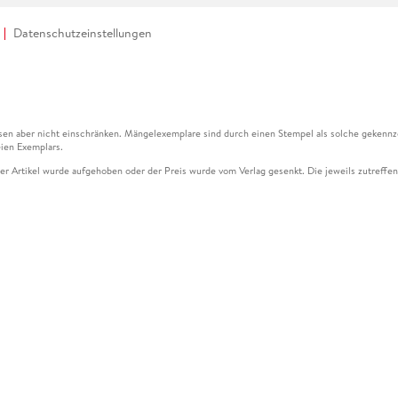
Datenschutzeinstellungen
en aber nicht einschränken. Mängelexemplare sind durch einen Stempel als solche gekennz
ien Exemplars.
ser Artikel wurde aufgehoben oder der Preis wurde vom Verlag gesenkt. Die jeweils zutreffend
ter der Leseprobe übermittelt werden.
kelseite dargestellten Datums vom Verlag angehoben.
g (UVP) des Herstellers.
n zu Preissenkungen beziehen sich auf den vorherigen Preis.
senkungen beziehen sich auf den letzten gebundenen Preis.
kelseite dargestellten Datums vom Verlag angehoben.
n den Gutschein ausschließlich online einlösen unter www.hugendubel.de. Keine Bestellung z
und eBooks) sowie für preisgebundene Kalender, tolino shine (4016621130466), tolino selec
cht möglich. Ein Weiterverkauf und der Handel des Gutscheincodes sind nicht gestattet.