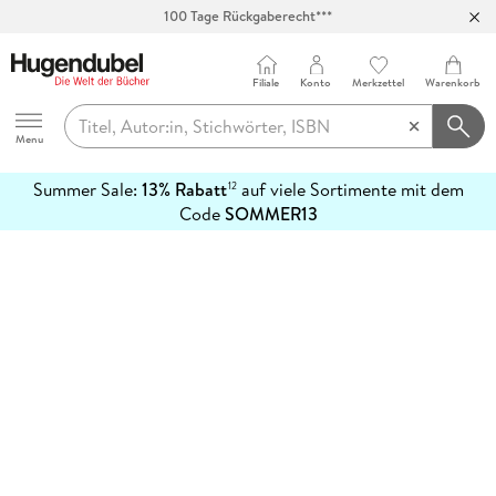
100 Tage Rückgaberecht***
Abholung in über 100 Filialen
Filiale
Konto
Merkzettel
Warenkorb
Hugendubel
Menu
Summer Sale:
13% Rabatt
auf viele Sortimente mit dem
12
mehr
Code
SOMMER13
erfahren