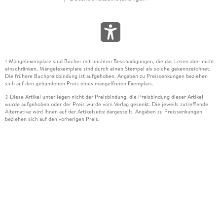
Mängelexemplare sind Bücher mit leichten Beschädigungen, die das Lesen aber nicht
1
einschränken. Mängelexemplare sind durch einen Stempel als solche gekennzeichnet.
Die frühere Buchpreisbindung ist aufgehoben. Angaben zu Preissenkungen beziehen
sich auf den gebundenen Preis eines mangelfreien Exemplars.
Diese Artikel unterliegen nicht der Preisbindung, die Preisbindung dieser Artikel
2
wurde aufgehoben oder der Preis wurde vom Verlag gesenkt. Die jeweils zutreffende
Alternative wird Ihnen auf der Artikelseite dargestellt. Angaben zu Preissenkungen
beziehen sich auf den vorherigen Preis.
Durch Öffnen der Leseprobe willigen Sie ein, dass Daten an den Anbieter der
3
Leseprobe übermittelt werden.
Der gebundene Preis dieses Artikels wird nach Ablauf des auf der Artikelseite
4
dargestellten Datums vom Verlag angehoben.
Der Preisvergleich bezieht sich auf die unverbindliche Preisempfehlung (UVP) des
5
Herstellers.
Der gebundene Preis dieses Artikels wurde vom Verlag gesenkt. Angaben zu
6
Preissenkungen beziehen sich auf den vorherigen Preis.
Die Preisbindung dieses Artikels wurde aufgehoben. Angaben zu Preissenkungen
7