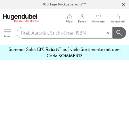
100 Tage Rückgaberecht***
Abholung in über 100 Filialen
Filiale
Konto
Merkzettel
Warenkorb
Hugendubel
Menu
Summer Sale:
13% Rabatt
auf viele Sortimente mit dem
12
mehr
Code
SOMMER13
erfahren