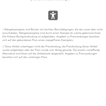
Mängelexemplare sind Bücher mit leichten Beschädigungen, die das Lesen aber nicht
1
einschränken. Mängelexemplare sind durch einen Stempel als solche gekennzeichnet.
Die frühere Buchpreisbindung ist aufgehoben. Angaben zu Preissenkungen beziehen
sich auf den gebundenen Preis eines mangelfreien Exemplars.
Diese Artikel unterliegen nicht der Preisbindung, die Preisbindung dieser Artikel
2
wurde aufgehoben oder der Preis wurde vom Verlag gesenkt. Die jeweils zutreffende
Alternative wird Ihnen auf der Artikelseite dargestellt. Angaben zu Preissenkungen
beziehen sich auf den vorherigen Preis.
Durch Öffnen der Leseprobe willigen Sie ein, dass Daten an den Anbieter der
3
Leseprobe übermittelt werden.
Der gebundene Preis dieses Artikels wird nach Ablauf des auf der Artikelseite
4
dargestellten Datums vom Verlag angehoben.
Der Preisvergleich bezieht sich auf die unverbindliche Preisempfehlung (UVP) des
5
Herstellers.
Der gebundene Preis dieses Artikels wurde vom Verlag gesenkt. Angaben zu
6
Preissenkungen beziehen sich auf den vorherigen Preis.
Die Preisbindung dieses Artikels wurde aufgehoben. Angaben zu Preissenkungen
7