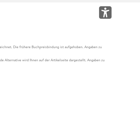
eichnet. Die frühere Buchpreisbindung ist aufgehoben. Angaben zu
e Alternative wird Ihnen auf der Artikelseite dargestellt. Angaben zu
ur Abholung mit Zahlung in der Filiale möglich. Der Gutschein ist nicht
t und das Hugendubel Hörbuch Abo. Der Gutschein ist nicht mit anderen