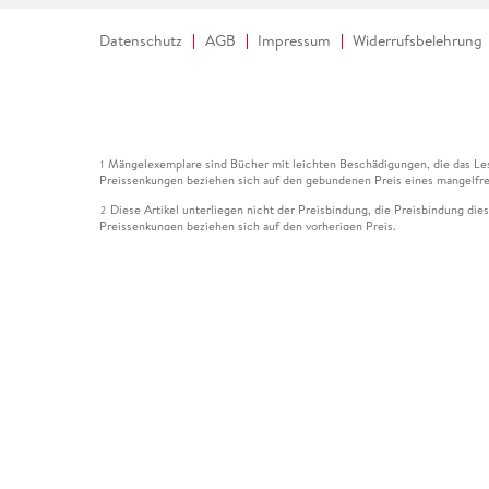
Datenschutz
AGB
Impressum
Widerrufsbelehrung
Mängelexemplare sind Bücher mit leichten Beschädigungen, die das Les
1
Preissenkungen beziehen sich auf den gebundenen Preis eines mangelfre
Diese Artikel unterliegen nicht der Preisbindung, die Preisbindung die
2
Preissenkungen beziehen sich auf den vorherigen Preis.
Durch Öffnen der Leseprobe willigen Sie ein, dass Daten an den Anbie
3
Der gebundene Preis dieses Artikels wird nach Ablauf des auf der Arti
4
Der Preisvergleich bezieht sich auf die unverbindliche Preisempfehlun
5
Der gebundene Preis dieses Artikels wurde vom Verlag gesenkt. Angabe
6
Die Preisbindung dieses Artikels wurde aufgehoben. Angaben zu Preis
7
Der gebundene Preis dieses Artikels wird nach Ablauf des auf der Arti
8
Ihr Gutschein SOMMER13 gilt bis einschließlich 10.08.2026. Sie könne
12
gültig für gesetzlich preisgebundene Artikel (deutschsprachige Bücher 
Gutscheinen und Geschenkkarten kombinierbar. Eine Barauszahlung ist ni