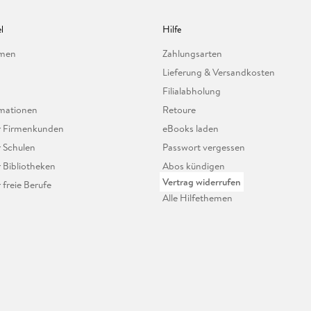
l
Hilfe
hmen
Zahlungsarten
Lieferung & Versandkosten
Filialabholung
mationen
Retoure
ür Firmenkunden
eBooks laden
r Schulen
Passwort vergessen
r Bibliotheken
Abos kündigen
Vertrag widerrufen
r freie Berufe
Alle Hilfethemen