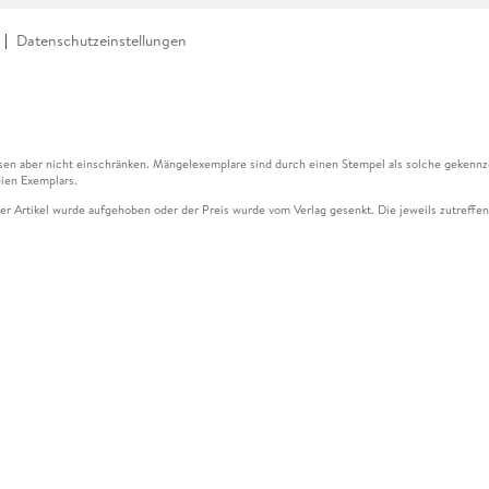
Datenschutzeinstellungen
en aber nicht einschränken. Mängelexemplare sind durch einen Stempel als solche gekennz
ien Exemplars.
ser Artikel wurde aufgehoben oder der Preis wurde vom Verlag gesenkt. Die jeweils zutreffend
ter der Leseprobe übermittelt werden.
kelseite dargestellten Datums vom Verlag angehoben.
g (UVP) des Herstellers.
n zu Preissenkungen beziehen sich auf den vorherigen Preis.
senkungen beziehen sich auf den letzten gebundenen Preis.
kelseite dargestellten Datums vom Verlag angehoben.
n den Gutschein ausschließlich online einlösen unter www.hugendubel.de. Keine Bestellung z
und eBooks) sowie für preisgebundene Kalender, tolino shine (4016621130466), tolino selec
cht möglich. Ein Weiterverkauf und der Handel des Gutscheincodes sind nicht gestattet.