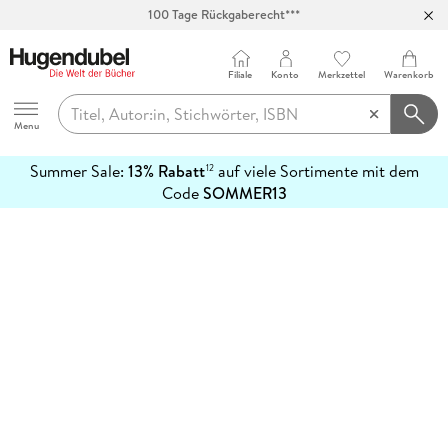
100 Tage Rückgaberecht***
Abholung in über 100 Filialen
Filiale
Konto
Merkzettel
Warenkorb
Hugendubel
Menu
Summer Sale:
13% Rabatt
auf viele Sortimente mit dem
12
mehr
Code
SOMMER13
erfahren