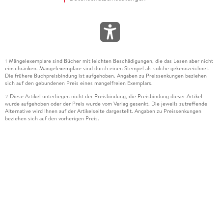
Mängelexemplare sind Bücher mit leichten Beschädigungen, die das Lesen aber nicht
1
einschränken. Mängelexemplare sind durch einen Stempel als solche gekennzeichnet.
Die frühere Buchpreisbindung ist aufgehoben. Angaben zu Preissenkungen beziehen
sich auf den gebundenen Preis eines mangelfreien Exemplars.
Diese Artikel unterliegen nicht der Preisbindung, die Preisbindung dieser Artikel
2
wurde aufgehoben oder der Preis wurde vom Verlag gesenkt. Die jeweils zutreffende
Alternative wird Ihnen auf der Artikelseite dargestellt. Angaben zu Preissenkungen
beziehen sich auf den vorherigen Preis.
Durch Öffnen der Leseprobe willigen Sie ein, dass Daten an den Anbieter der
3
Leseprobe übermittelt werden.
Der gebundene Preis dieses Artikels wird nach Ablauf des auf der Artikelseite
4
dargestellten Datums vom Verlag angehoben.
Der Preisvergleich bezieht sich auf die unverbindliche Preisempfehlung (UVP) des
5
Herstellers.
Der gebundene Preis dieses Artikels wurde vom Verlag gesenkt. Angaben zu
6
Preissenkungen beziehen sich auf den vorherigen Preis.
Die Preisbindung dieses Artikels wurde aufgehoben. Angaben zu Preissenkungen
7