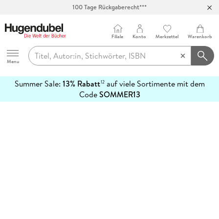
100 Tage Rückgaberecht***
Abholung in über 100 Filialen
Filiale
Konto
Merkzettel
Warenkorb
Hugendubel
Menu
Summer Sale:
13% Rabatt
auf viele Sortimente mit dem
12
mehr
Code
SOMMER13
erfahren