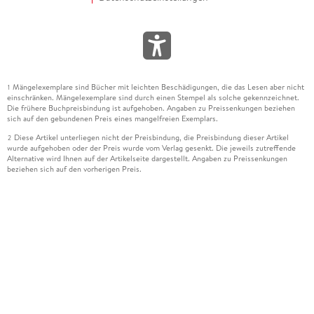
Mängelexemplare sind Bücher mit leichten Beschädigungen, die das Lesen aber nicht
1
einschränken. Mängelexemplare sind durch einen Stempel als solche gekennzeichnet.
Die frühere Buchpreisbindung ist aufgehoben. Angaben zu Preissenkungen beziehen
sich auf den gebundenen Preis eines mangelfreien Exemplars.
Diese Artikel unterliegen nicht der Preisbindung, die Preisbindung dieser Artikel
2
wurde aufgehoben oder der Preis wurde vom Verlag gesenkt. Die jeweils zutreffende
Alternative wird Ihnen auf der Artikelseite dargestellt. Angaben zu Preissenkungen
beziehen sich auf den vorherigen Preis.
Durch Öffnen der Leseprobe willigen Sie ein, dass Daten an den Anbieter der
3
Leseprobe übermittelt werden.
Der gebundene Preis dieses Artikels wird nach Ablauf des auf der Artikelseite
4
dargestellten Datums vom Verlag angehoben.
Der Preisvergleich bezieht sich auf die unverbindliche Preisempfehlung (UVP) des
5
Herstellers.
Der gebundene Preis dieses Artikels wurde vom Verlag gesenkt. Angaben zu
6
Preissenkungen beziehen sich auf den vorherigen Preis.
Die Preisbindung dieses Artikels wurde aufgehoben. Angaben zu Preissenkungen
7