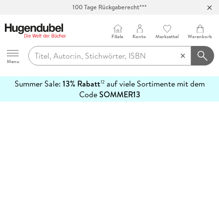
100 Tage Rückgaberecht***
Abholung in über 100 Filialen
Filiale
Konto
Merkzettel
Warenkorb
Hugendubel
Menu
Summer Sale:
13% Rabatt
auf viele Sortimente mit dem
12
mehr
Code
SOMMER13
erfahren