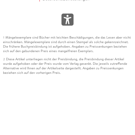
Mängelexemplare sind Bücher mit leichten Beschädigungen, die das Lesen aber nicht
1
einschränken. Mängelexemplare sind durch einen Stempel als solche gekennzeichnet.
Die frühere Buchpreisbindung ist aufgehoben. Angaben zu Preissenkungen beziehen
sich auf den gebundenen Preis eines mangelfreien Exemplars.
Diese Artikel unterliegen nicht der Preisbindung, die Preisbindung dieser Artikel
2
wurde aufgehoben oder der Preis wurde vom Verlag gesenkt. Die jeweils zutreffende
Alternative wird Ihnen auf der Artikelseite dargestellt. Angaben zu Preissenkungen
beziehen sich auf den vorherigen Preis.
Durch Öffnen der Leseprobe willigen Sie ein, dass Daten an den Anbieter der
3
Leseprobe übermittelt werden.
Der gebundene Preis dieses Artikels wird nach Ablauf des auf der Artikelseite
4
dargestellten Datums vom Verlag angehoben.
Der Preisvergleich bezieht sich auf die unverbindliche Preisempfehlung (UVP) des
5
Herstellers.
Der gebundene Preis dieses Artikels wurde vom Verlag gesenkt. Angaben zu
6
Preissenkungen beziehen sich auf den vorherigen Preis.
Die Preisbindung dieses Artikels wurde aufgehoben. Angaben zu Preissenkungen
7