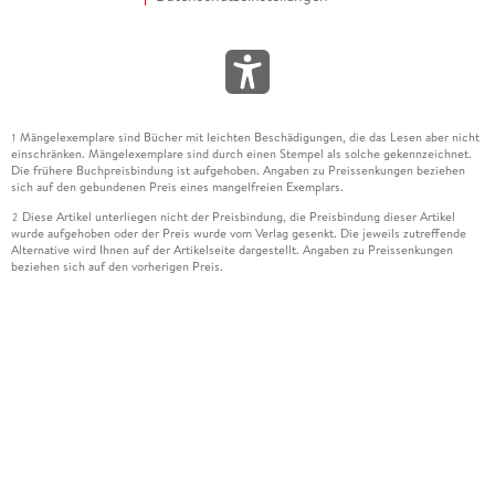
Mängelexemplare sind Bücher mit leichten Beschädigungen, die das Lesen aber nicht
1
einschränken. Mängelexemplare sind durch einen Stempel als solche gekennzeichnet.
Die frühere Buchpreisbindung ist aufgehoben. Angaben zu Preissenkungen beziehen
sich auf den gebundenen Preis eines mangelfreien Exemplars.
Diese Artikel unterliegen nicht der Preisbindung, die Preisbindung dieser Artikel
2
wurde aufgehoben oder der Preis wurde vom Verlag gesenkt. Die jeweils zutreffende
Alternative wird Ihnen auf der Artikelseite dargestellt. Angaben zu Preissenkungen
beziehen sich auf den vorherigen Preis.
Durch Öffnen der Leseprobe willigen Sie ein, dass Daten an den Anbieter der
3
Leseprobe übermittelt werden.
Der gebundene Preis dieses Artikels wird nach Ablauf des auf der Artikelseite
4
dargestellten Datums vom Verlag angehoben.
Der Preisvergleich bezieht sich auf die unverbindliche Preisempfehlung (UVP) des
5
Herstellers.
Der gebundene Preis dieses Artikels wurde vom Verlag gesenkt. Angaben zu
6
Preissenkungen beziehen sich auf den vorherigen Preis.
Die Preisbindung dieses Artikels wurde aufgehoben. Angaben zu Preissenkungen
7