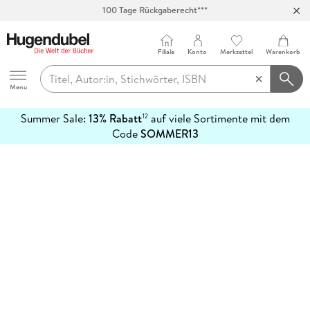
100 Tage Rückgaberecht***
Abholung in über 100 Filialen
Filiale
Konto
Merkzettel
Warenkorb
Hugendubel
Menu
Summer Sale:
13% Rabatt
auf viele Sortimente mit dem
12
mehr
Code
SOMMER13
erfahren