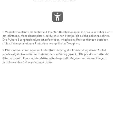
Mängelexemplare sind Bücher mit leichten Beschädigungen, die das Lesen aber nicht
1
einschränken. Mängelexemplare sind durch einen Stempel als solche gekennzeichnet.
Die frühere Buchpreisbindung ist aufgehoben. Angaben zu Preissenkungen beziehen
sich auf den gebundenen Preis eines mangelfreien Exemplars.
Diese Artikel unterliegen nicht der Preisbindung, die Preisbindung dieser Artikel
2
wurde aufgehoben oder der Preis wurde vom Verlag gesenkt. Die jeweils zutreffende
Alternative wird Ihnen auf der Artikelseite dargestellt. Angaben zu Preissenkungen
beziehen sich auf den vorherigen Preis.
Durch Öffnen der Leseprobe willigen Sie ein, dass Daten an den Anbieter der
3
Leseprobe übermittelt werden.
Der gebundene Preis dieses Artikels wird nach Ablauf des auf der Artikelseite
4
dargestellten Datums vom Verlag angehoben.
Der Preisvergleich bezieht sich auf die unverbindliche Preisempfehlung (UVP) des
5
Herstellers.
Der gebundene Preis dieses Artikels wurde vom Verlag gesenkt. Angaben zu
6
Preissenkungen beziehen sich auf den vorherigen Preis.
Die Preisbindung dieses Artikels wurde aufgehoben. Angaben zu Preissenkungen
7