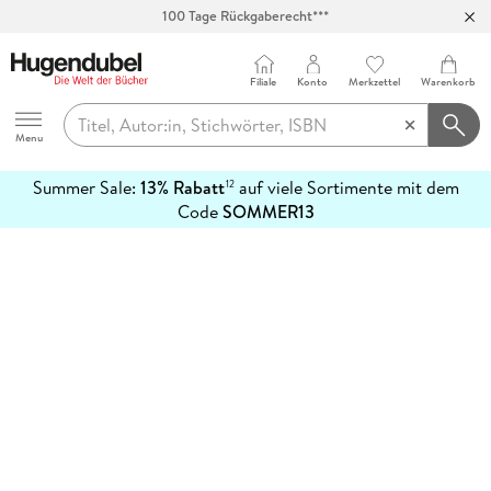
100 Tage Rückgaberecht***
Abholung in über 100 Filialen
Filiale
Konto
Merkzettel
Warenkorb
Hugendubel
Menu
Summer Sale:
13% Rabatt
auf viele Sortimente mit dem
12
mehr
Code
SOMMER13
erfahren