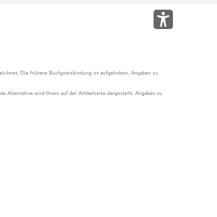
eichnet. Die frühere Buchpreisbindung ist aufgehoben. Angaben zu
e Alternative wird Ihnen auf der Artikelseite dargestellt. Angaben zu
ur Abholung mit Zahlung in der Filiale möglich. Der Gutschein ist nicht
t und das Hugendubel Hörbuch Abo. Der Gutschein ist nicht mit anderen