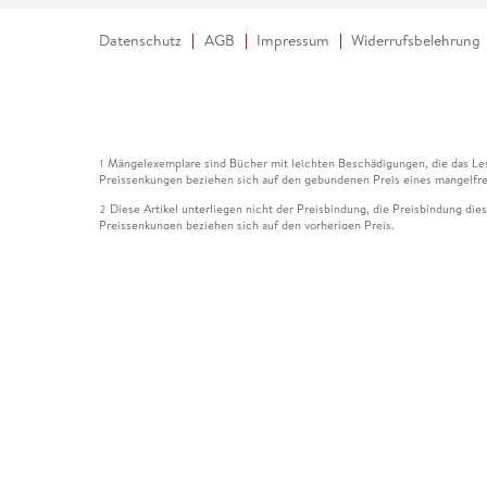
Datenschutz
AGB
Impressum
Widerrufsbelehrung
Mängelexemplare sind Bücher mit leichten Beschädigungen, die das Les
1
Preissenkungen beziehen sich auf den gebundenen Preis eines mangelfre
Diese Artikel unterliegen nicht der Preisbindung, die Preisbindung die
2
Preissenkungen beziehen sich auf den vorherigen Preis.
Durch Öffnen der Leseprobe willigen Sie ein, dass Daten an den Anbie
3
Der gebundene Preis dieses Artikels wird nach Ablauf des auf der Arti
4
Der Preisvergleich bezieht sich auf die unverbindliche Preisempfehlun
5
Der gebundene Preis dieses Artikels wurde vom Verlag gesenkt. Angabe
6
Die Preisbindung dieses Artikels wurde aufgehoben. Angaben zu Preis
7
Der gebundene Preis dieses Artikels wird nach Ablauf des auf der Arti
8
Ihr Gutschein SOMMER13 gilt bis einschließlich 10.08.2026. Sie könne
12
gültig für gesetzlich preisgebundene Artikel (deutschsprachige Bücher 
Gutscheinen und Geschenkkarten kombinierbar. Eine Barauszahlung ist ni