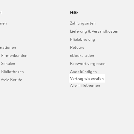
l
Hilfe
hmen
Zahlungsarten
Lieferung & Versandkosten
Filialabholung
mationen
Retoure
ür Firmenkunden
eBooks laden
r Schulen
Passwort vergessen
r Bibliotheken
Abos kündigen
Vertrag widerrufen
r freie Berufe
Alle Hilfethemen