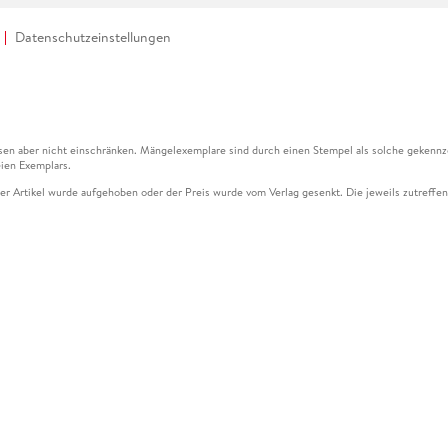
Datenschutzeinstellungen
en aber nicht einschränken. Mängelexemplare sind durch einen Stempel als solche gekennz
ien Exemplars.
ser Artikel wurde aufgehoben oder der Preis wurde vom Verlag gesenkt. Die jeweils zutreffend
ter der Leseprobe übermittelt werden.
kelseite dargestellten Datums vom Verlag angehoben.
g (UVP) des Herstellers.
n zu Preissenkungen beziehen sich auf den vorherigen Preis.
senkungen beziehen sich auf den letzten gebundenen Preis.
kelseite dargestellten Datums vom Verlag angehoben.
n den Gutschein ausschließlich online einlösen unter www.hugendubel.de. Keine Bestellung z
und eBooks) sowie für preisgebundene Kalender, tolino shine (4016621130466), tolino selec
cht möglich. Ein Weiterverkauf und der Handel des Gutscheincodes sind nicht gestattet.