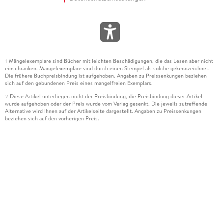
Mängelexemplare sind Bücher mit leichten Beschädigungen, die das Lesen aber nicht
1
einschränken. Mängelexemplare sind durch einen Stempel als solche gekennzeichnet.
Die frühere Buchpreisbindung ist aufgehoben. Angaben zu Preissenkungen beziehen
sich auf den gebundenen Preis eines mangelfreien Exemplars.
Diese Artikel unterliegen nicht der Preisbindung, die Preisbindung dieser Artikel
2
wurde aufgehoben oder der Preis wurde vom Verlag gesenkt. Die jeweils zutreffende
Alternative wird Ihnen auf der Artikelseite dargestellt. Angaben zu Preissenkungen
beziehen sich auf den vorherigen Preis.
Durch Öffnen der Leseprobe willigen Sie ein, dass Daten an den Anbieter der
3
Leseprobe übermittelt werden.
Der gebundene Preis dieses Artikels wird nach Ablauf des auf der Artikelseite
4
dargestellten Datums vom Verlag angehoben.
Der Preisvergleich bezieht sich auf die unverbindliche Preisempfehlung (UVP) des
5
Herstellers.
Der gebundene Preis dieses Artikels wurde vom Verlag gesenkt. Angaben zu
6
Preissenkungen beziehen sich auf den vorherigen Preis.
Die Preisbindung dieses Artikels wurde aufgehoben. Angaben zu Preissenkungen
7