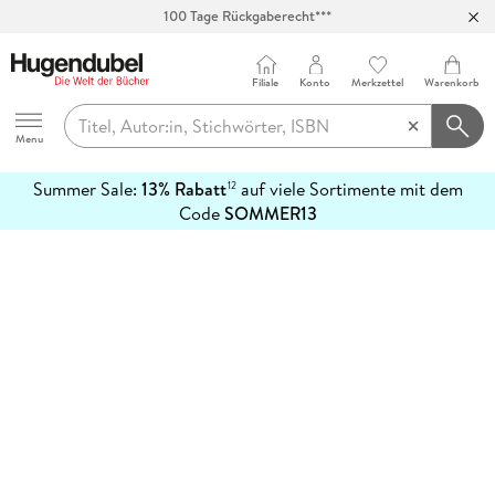
100 Tage Rückgaberecht***
Abholung in über 100 Filialen
Filiale
Konto
Merkzettel
Warenkorb
Hugendubel
Menu
Summer Sale:
13% Rabatt
auf viele Sortimente mit dem
12
mehr
Code
SOMMER13
erfahren