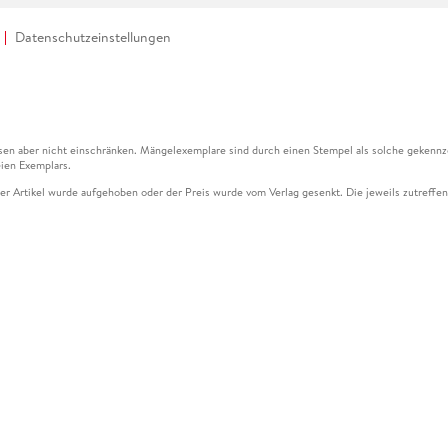
Datenschutzeinstellungen
en aber nicht einschränken. Mängelexemplare sind durch einen Stempel als solche gekennz
ien Exemplars.
ser Artikel wurde aufgehoben oder der Preis wurde vom Verlag gesenkt. Die jeweils zutreffend
ter der Leseprobe übermittelt werden.
kelseite dargestellten Datums vom Verlag angehoben.
g (UVP) des Herstellers.
n zu Preissenkungen beziehen sich auf den vorherigen Preis.
senkungen beziehen sich auf den letzten gebundenen Preis.
kelseite dargestellten Datums vom Verlag angehoben.
n den Gutschein ausschließlich online einlösen unter www.hugendubel.de. Keine Bestellung z
und eBooks) sowie für preisgebundene Kalender, tolino shine (4016621130466), tolino selec
cht möglich. Ein Weiterverkauf und der Handel des Gutscheincodes sind nicht gestattet.