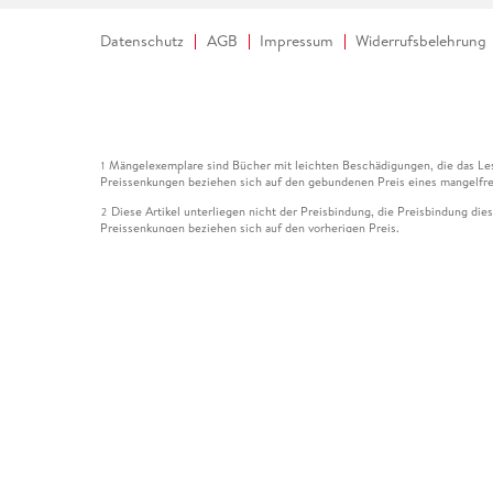
Datenschutz
AGB
Impressum
Widerrufsbelehrung
Mängelexemplare sind Bücher mit leichten Beschädigungen, die das Les
1
Preissenkungen beziehen sich auf den gebundenen Preis eines mangelfre
Diese Artikel unterliegen nicht der Preisbindung, die Preisbindung die
2
Preissenkungen beziehen sich auf den vorherigen Preis.
Durch Öffnen der Leseprobe willigen Sie ein, dass Daten an den Anbie
3
Der gebundene Preis dieses Artikels wird nach Ablauf des auf der Arti
4
Der Preisvergleich bezieht sich auf die unverbindliche Preisempfehlun
5
Der gebundene Preis dieses Artikels wurde vom Verlag gesenkt. Angabe
6
Die Preisbindung dieses Artikels wurde aufgehoben. Angaben zu Preis
7
Der gebundene Preis dieses Artikels wird nach Ablauf des auf der Arti
8
Ihr Gutschein SOMMER13 gilt bis einschließlich 10.08.2026. Sie könne
12
gültig für gesetzlich preisgebundene Artikel (deutschsprachige Bücher 
Gutscheinen und Geschenkkarten kombinierbar. Eine Barauszahlung ist ni