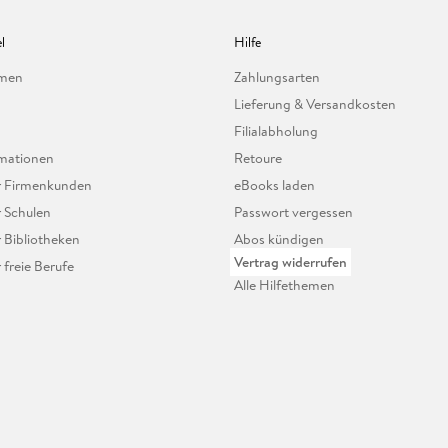
l
Hilfe
hmen
Zahlungsarten
Lieferung & Versandkosten
Filialabholung
mationen
Retoure
ür Firmenkunden
eBooks laden
r Schulen
Passwort vergessen
r Bibliotheken
Abos kündigen
Vertrag widerrufen
r freie Berufe
Alle Hilfethemen