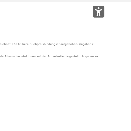
eichnet. Die frühere Buchpreisbindung ist aufgehoben. Angaben zu
e Alternative wird Ihnen auf der Artikelseite dargestellt. Angaben zu
ur Abholung mit Zahlung in der Filiale möglich. Der Gutschein ist nicht
t und das Hugendubel Hörbuch Abo. Der Gutschein ist nicht mit anderen