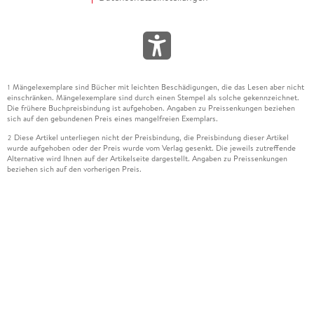
Mängelexemplare sind Bücher mit leichten Beschädigungen, die das Lesen aber nicht
1
einschränken. Mängelexemplare sind durch einen Stempel als solche gekennzeichnet.
Die frühere Buchpreisbindung ist aufgehoben. Angaben zu Preissenkungen beziehen
sich auf den gebundenen Preis eines mangelfreien Exemplars.
Diese Artikel unterliegen nicht der Preisbindung, die Preisbindung dieser Artikel
2
wurde aufgehoben oder der Preis wurde vom Verlag gesenkt. Die jeweils zutreffende
Alternative wird Ihnen auf der Artikelseite dargestellt. Angaben zu Preissenkungen
beziehen sich auf den vorherigen Preis.
Durch Öffnen der Leseprobe willigen Sie ein, dass Daten an den Anbieter der
3
Leseprobe übermittelt werden.
Der gebundene Preis dieses Artikels wird nach Ablauf des auf der Artikelseite
4
dargestellten Datums vom Verlag angehoben.
Der Preisvergleich bezieht sich auf die unverbindliche Preisempfehlung (UVP) des
5
Herstellers.
Der gebundene Preis dieses Artikels wurde vom Verlag gesenkt. Angaben zu
6
Preissenkungen beziehen sich auf den vorherigen Preis.
Die Preisbindung dieses Artikels wurde aufgehoben. Angaben zu Preissenkungen
7