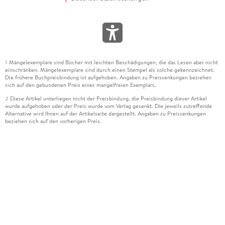
Mängelexemplare sind Bücher mit leichten Beschädigungen, die das Lesen aber nicht
1
einschränken. Mängelexemplare sind durch einen Stempel als solche gekennzeichnet.
Die frühere Buchpreisbindung ist aufgehoben. Angaben zu Preissenkungen beziehen
sich auf den gebundenen Preis eines mangelfreien Exemplars.
Diese Artikel unterliegen nicht der Preisbindung, die Preisbindung dieser Artikel
2
wurde aufgehoben oder der Preis wurde vom Verlag gesenkt. Die jeweils zutreffende
Alternative wird Ihnen auf der Artikelseite dargestellt. Angaben zu Preissenkungen
beziehen sich auf den vorherigen Preis.
Durch Öffnen der Leseprobe willigen Sie ein, dass Daten an den Anbieter der
3
Leseprobe übermittelt werden.
Der gebundene Preis dieses Artikels wird nach Ablauf des auf der Artikelseite
4
dargestellten Datums vom Verlag angehoben.
Der Preisvergleich bezieht sich auf die unverbindliche Preisempfehlung (UVP) des
5
Herstellers.
Der gebundene Preis dieses Artikels wurde vom Verlag gesenkt. Angaben zu
6
Preissenkungen beziehen sich auf den vorherigen Preis.
Die Preisbindung dieses Artikels wurde aufgehoben. Angaben zu Preissenkungen
7