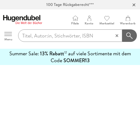
100 Tage Rückgaberecht***
Abholung in über 100 Filialen
Filiale
Konto
Merkzettel
Warenkorb
Hugendubel
Menu
Summer Sale:
13% Rabatt
auf viele Sortimente mit dem
12
mehr
Code
SOMMER13
erfahren