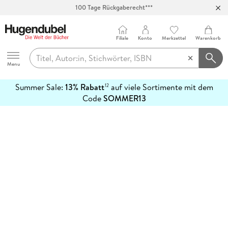
100 Tage Rückgaberecht***
Abholung in über 100 Filialen
Filiale
Konto
Merkzettel
Warenkorb
Hugendubel
Menu
Summer Sale:
13% Rabatt
auf viele Sortimente mit dem
12
mehr
Code
SOMMER13
erfahren