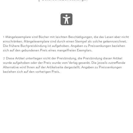
Mängelexemplare sind Bücher mit leichten Beschädigungen, die das Lesen aber nicht
1
einschränken. Mängelexemplare sind durch einen Stempel als solche gekennzeichnet.
Die frühere Buchpreisbindung ist aufgehoben. Angaben zu Preissenkungen beziehen
sich auf den gebundenen Preis eines mangelfreien Exemplars.
Diese Artikel unterliegen nicht der Preisbindung, die Preisbindung dieser Artikel
2
wurde aufgehoben oder der Preis wurde vom Verlag gesenkt. Die jeweils zutreffende
Alternative wird Ihnen auf der Artikelseite dargestellt. Angaben zu Preissenkungen
beziehen sich auf den vorherigen Preis.
Durch Öffnen der Leseprobe willigen Sie ein, dass Daten an den Anbieter der
3
Leseprobe übermittelt werden.
Der gebundene Preis dieses Artikels wird nach Ablauf des auf der Artikelseite
4
dargestellten Datums vom Verlag angehoben.
Der Preisvergleich bezieht sich auf die unverbindliche Preisempfehlung (UVP) des
5
Herstellers.
Der gebundene Preis dieses Artikels wurde vom Verlag gesenkt. Angaben zu
6
Preissenkungen beziehen sich auf den vorherigen Preis.
Die Preisbindung dieses Artikels wurde aufgehoben. Angaben zu Preissenkungen
7