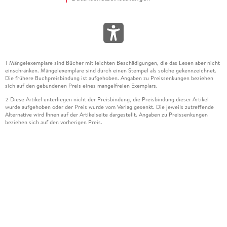
Mängelexemplare sind Bücher mit leichten Beschädigungen, die das Lesen aber nicht
1
einschränken. Mängelexemplare sind durch einen Stempel als solche gekennzeichnet.
Die frühere Buchpreisbindung ist aufgehoben. Angaben zu Preissenkungen beziehen
sich auf den gebundenen Preis eines mangelfreien Exemplars.
Diese Artikel unterliegen nicht der Preisbindung, die Preisbindung dieser Artikel
2
wurde aufgehoben oder der Preis wurde vom Verlag gesenkt. Die jeweils zutreffende
Alternative wird Ihnen auf der Artikelseite dargestellt. Angaben zu Preissenkungen
beziehen sich auf den vorherigen Preis.
Durch Öffnen der Leseprobe willigen Sie ein, dass Daten an den Anbieter der
3
Leseprobe übermittelt werden.
Der gebundene Preis dieses Artikels wird nach Ablauf des auf der Artikelseite
4
dargestellten Datums vom Verlag angehoben.
Der Preisvergleich bezieht sich auf die unverbindliche Preisempfehlung (UVP) des
5
Herstellers.
Der gebundene Preis dieses Artikels wurde vom Verlag gesenkt. Angaben zu
6
Preissenkungen beziehen sich auf den vorherigen Preis.
Die Preisbindung dieses Artikels wurde aufgehoben. Angaben zu Preissenkungen
7