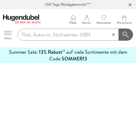
100 Tage Rückgaberecht***
Abholung in über 100 Filialen
Filiale
Konto
Merkzettel
Warenkorb
Hugendubel
Menu
Summer Sale:
13% Rabatt
auf viele Sortimente mit dem
12
mehr
Code
SOMMER13
erfahren