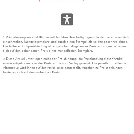
Mängelexemplare sind Bücher mit leichten Beschädigungen, die das Lesen aber nicht
1
einschränken. Mängelexemplare sind durch einen Stempel als solche gekennzeichnet.
Die frühere Buchpreisbindung ist aufgehoben. Angaben zu Preissenkungen beziehen
sich auf den gebundenen Preis eines mangelfreien Exemplars.
Diese Artikel unterliegen nicht der Preisbindung, die Preisbindung dieser Artikel
2
wurde aufgehoben oder der Preis wurde vom Verlag gesenkt. Die jeweils zutreffende
Alternative wird Ihnen auf der Artikelseite dargestellt. Angaben zu Preissenkungen
beziehen sich auf den vorherigen Preis.
Durch Öffnen der Leseprobe willigen Sie ein, dass Daten an den Anbieter der
3
Leseprobe übermittelt werden.
Der gebundene Preis dieses Artikels wird nach Ablauf des auf der Artikelseite
4
dargestellten Datums vom Verlag angehoben.
Der Preisvergleich bezieht sich auf die unverbindliche Preisempfehlung (UVP) des
5
Herstellers.
Der gebundene Preis dieses Artikels wurde vom Verlag gesenkt. Angaben zu
6
Preissenkungen beziehen sich auf den vorherigen Preis.
Die Preisbindung dieses Artikels wurde aufgehoben. Angaben zu Preissenkungen
7