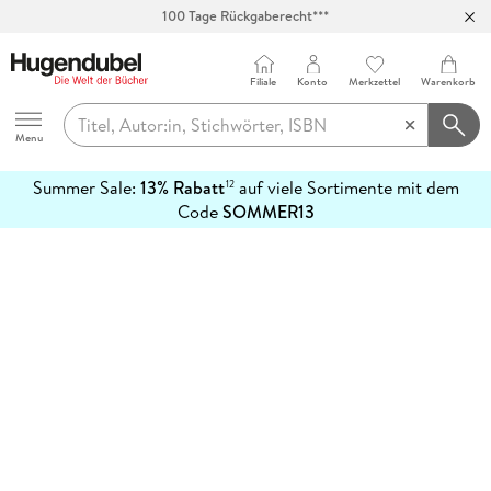
100 Tage Rückgaberecht***
Abholung in über 100 Filialen
Filiale
Konto
Merkzettel
Warenkorb
Hugendubel
Menu
Summer Sale:
13% Rabatt
auf viele Sortimente mit dem
12
mehr
Code
SOMMER13
erfahren