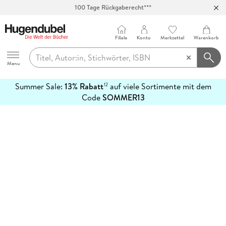
100 Tage Rückgaberecht***
Abholung in über 100 Filialen
Filiale
Konto
Merkzettel
Warenkorb
Hugendubel
Menu
Summer Sale:
13% Rabatt
auf viele Sortimente mit dem
12
mehr
Code
SOMMER13
erfahren