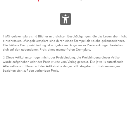
Mängelexemplare sind Bücher mit leichten Beschädigungen, die das Lesen aber nicht
1
einschränken. Mängelexemplare sind durch einen Stempel als solche gekennzeichnet.
Die frühere Buchpreisbindung ist aufgehoben. Angaben zu Preissenkungen beziehen
sich auf den gebundenen Preis eines mangelfreien Exemplars.
Diese Artikel unterliegen nicht der Preisbindung, die Preisbindung dieser Artikel
2
wurde aufgehoben oder der Preis wurde vom Verlag gesenkt. Die jeweils zutreffende
Alternative wird Ihnen auf der Artikelseite dargestellt. Angaben zu Preissenkungen
beziehen sich auf den vorherigen Preis.
Durch Öffnen der Leseprobe willigen Sie ein, dass Daten an den Anbieter der
3
Leseprobe übermittelt werden.
Der gebundene Preis dieses Artikels wird nach Ablauf des auf der Artikelseite
4
dargestellten Datums vom Verlag angehoben.
Der Preisvergleich bezieht sich auf die unverbindliche Preisempfehlung (UVP) des
5
Herstellers.
Der gebundene Preis dieses Artikels wurde vom Verlag gesenkt. Angaben zu
6
Preissenkungen beziehen sich auf den vorherigen Preis.
Die Preisbindung dieses Artikels wurde aufgehoben. Angaben zu Preissenkungen
7