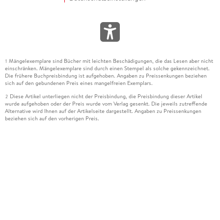
Mängelexemplare sind Bücher mit leichten Beschädigungen, die das Lesen aber nicht
1
einschränken. Mängelexemplare sind durch einen Stempel als solche gekennzeichnet.
Die frühere Buchpreisbindung ist aufgehoben. Angaben zu Preissenkungen beziehen
sich auf den gebundenen Preis eines mangelfreien Exemplars.
Diese Artikel unterliegen nicht der Preisbindung, die Preisbindung dieser Artikel
2
wurde aufgehoben oder der Preis wurde vom Verlag gesenkt. Die jeweils zutreffende
Alternative wird Ihnen auf der Artikelseite dargestellt. Angaben zu Preissenkungen
beziehen sich auf den vorherigen Preis.
Durch Öffnen der Leseprobe willigen Sie ein, dass Daten an den Anbieter der
3
Leseprobe übermittelt werden.
Der gebundene Preis dieses Artikels wird nach Ablauf des auf der Artikelseite
4
dargestellten Datums vom Verlag angehoben.
Der Preisvergleich bezieht sich auf die unverbindliche Preisempfehlung (UVP) des
5
Herstellers.
Der gebundene Preis dieses Artikels wurde vom Verlag gesenkt. Angaben zu
6
Preissenkungen beziehen sich auf den vorherigen Preis.
Die Preisbindung dieses Artikels wurde aufgehoben. Angaben zu Preissenkungen
7