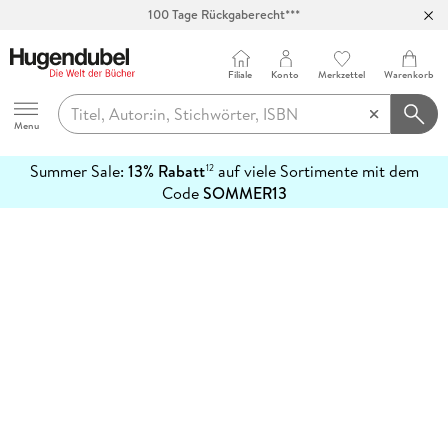
100 Tage Rückgaberecht***
Abholung in über 100 Filialen
Filiale
Konto
Merkzettel
Warenkorb
Hugendubel
Menu
Summer Sale:
13% Rabatt
auf viele Sortimente mit dem
12
mehr
Code
SOMMER13
erfahren