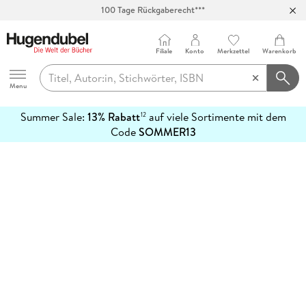
100 Tage Rückgaberecht***
Abholung in über 100 Filialen
Filiale
Konto
Merkzettel
Warenkorb
Hugendubel
Menu
Summer Sale:
13% Rabatt
auf viele Sortimente mit dem
12
mehr
Code
SOMMER13
erfahren