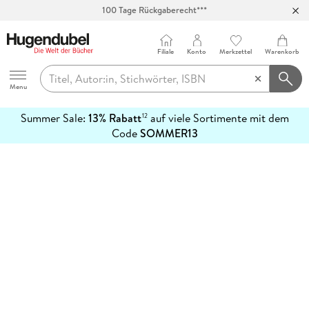
100 Tage Rückgaberecht***
Abholung in über 100 Filialen
Filiale
Konto
Merkzettel
Warenkorb
Hugendubel
Menu
Summer Sale:
13% Rabatt
auf viele Sortimente mit dem
12
mehr
Code
SOMMER13
erfahren