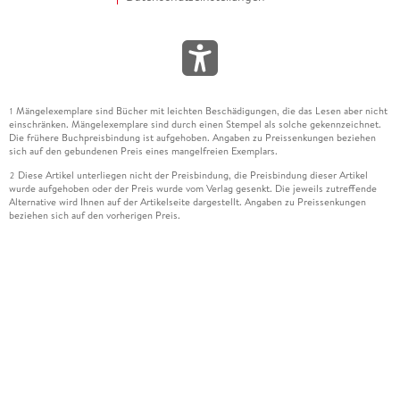
Mängelexemplare sind Bücher mit leichten Beschädigungen, die das Lesen aber nicht
1
einschränken. Mängelexemplare sind durch einen Stempel als solche gekennzeichnet.
Die frühere Buchpreisbindung ist aufgehoben. Angaben zu Preissenkungen beziehen
sich auf den gebundenen Preis eines mangelfreien Exemplars.
Diese Artikel unterliegen nicht der Preisbindung, die Preisbindung dieser Artikel
2
wurde aufgehoben oder der Preis wurde vom Verlag gesenkt. Die jeweils zutreffende
Alternative wird Ihnen auf der Artikelseite dargestellt. Angaben zu Preissenkungen
beziehen sich auf den vorherigen Preis.
Durch Öffnen der Leseprobe willigen Sie ein, dass Daten an den Anbieter der
3
Leseprobe übermittelt werden.
Der gebundene Preis dieses Artikels wird nach Ablauf des auf der Artikelseite
4
dargestellten Datums vom Verlag angehoben.
Der Preisvergleich bezieht sich auf die unverbindliche Preisempfehlung (UVP) des
5
Herstellers.
Der gebundene Preis dieses Artikels wurde vom Verlag gesenkt. Angaben zu
6
Preissenkungen beziehen sich auf den vorherigen Preis.
Die Preisbindung dieses Artikels wurde aufgehoben. Angaben zu Preissenkungen
7